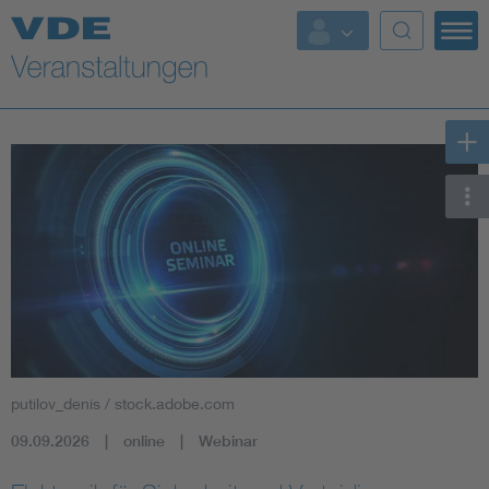
Top Themen
Fokusthemen
Energy
AI & Digital Trust
Health
Mobility
putilov_denis / stock.adobe.com
Standards
09.09.2026
online
Webinar
Weitere Themen