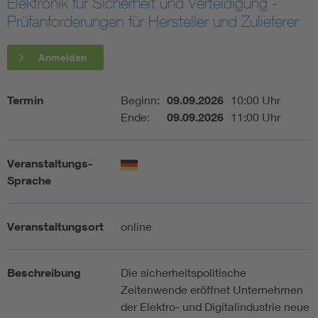
Elektronik für Sicherheit und Verteidigung -
Prüfanforderungen für Hersteller und Zulieferer
Assisted Living
Bui
Anmelden
Electromobility
Inf
Termin
Beginn:
09.09.2026
10:00 Uhr
Energy efficiency
Edu
Ende:
09.09.2026
11:00 Uhr
Energy storage
Ren
Veranstaltungs-
Sprache
Functional safety
Env
Veranstaltungsort
online
Beschreibung
Die sicherheitspolitische
Zeitenwende eröffnet Unternehmen
der Elektro- und Digitalindustrie neue