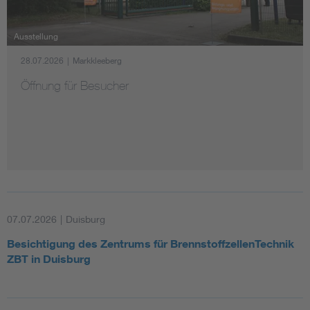
Assisted Living
Bui
Ausstellung
28.07.2026
|
Markkleeberg
Electromobility
Inf
Öffnung für Besucher
Energy efficiency
Edu
Energy storage
Ren
Functional safety
Env
07.07.2026
|
Duisburg
Besichtigung des Zentrums für BrennstoffzellenTechnik
ZBT in Duisburg