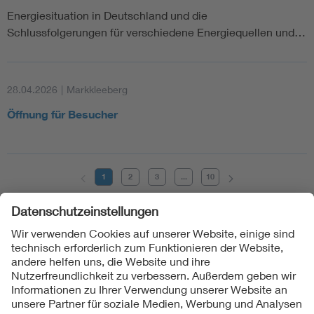
Energiesituation in Deutschland und die
Schlussfolgerungen für verschiedene Energiequellen und…
28.04.2026
|
Markkleeberg
Öffnung für Besucher
1
2
3
...
10
Folgen Sie uns