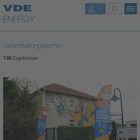
Top Themen
Fokusthemen
Veranstaltungsarchiv
Energy
130
Ergebnisse
AI & Digital Trust
Health
Mobility
Standards
Weitere Themen