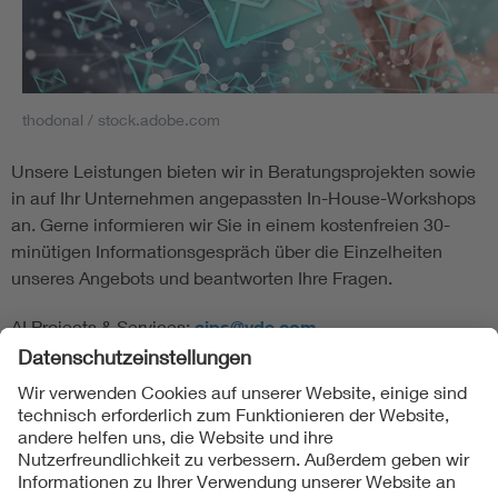
thodonal / stock.adobe.com
Unsere Leistungen bieten wir in Beratungsprojekten sowie
in auf Ihr Unternehmen angepassten In-House-Workshops
an. Gerne informieren wir Sie in einem kostenfreien 30-
minütigen Informationsgespräch über die Einzelheiten
unseres Angebots und beantworten Ihre Fragen.
AI Projects & Services:
aips@vde.com
Folgen Sie uns