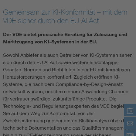
Assisted Living
Bui
Gemeinsam zur KI-Konformität – mit dem
VDE sicher durch den EU AI Act
Electromobility
Inf
Der VDE bietet praxisnahe Beratung für Zulassung und
Marktzugang von KI-Systemen in der EU.
Energy efficiency
Edu
Sowohl Anbieter als auch Betreiber von KI-Systemen sehen
sich durch den EU AI Act sowie weitere einschlägige
Energy storage
Ren
Gesetze, Normen und Richtlinien in der EU mit komplexen
Herausforderungen konfrontiert. Zugleich eröffnen KI-
Functional safety
Env
Systeme, die nach dem Compliance-by-Design-Ansatz
entwickelt wurden, und ihre sichere Anwendung Chancen
für vertrauenswürdige, zukunftsfähige Produkte. Die
Technologie- und Regulierungsexperten des VDE begleiten
Sie auf dem Weg zur Konformität: von der
Zweckbestimmung und der ersten Risikoanalyse über die
technische Dokumentation und das Qualitätsmanagement
bis hin zur CE-Kennzeichnung sowie der sicheren