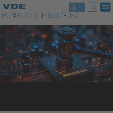
Top Themen
Fokusthemen
Energy
AI & Digital Trust
Health
Mobility
Standards
Weitere Themen