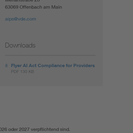
Renewable energies
63069 Offenbach am Main
aips@vde.com
Environmental Protection
Downloads
Flyer AI Act Compliance for Providers
PDF 130 KB
026 oder 2027 verpflichtend sind.