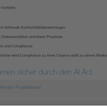
 Vorteile:
urch fehlende Konformitätsbewertungen
er Dokumentation und klarer Prozesse
enz und Compliance
 Partner wird Compliance zu einer Chance statt zu einem Risiko
hmen sicher durch den AI Act
reifenden Projektteams
s