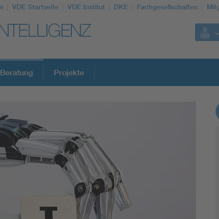
n
VDE Startseite
VDE Institut
DKE
Fachgesellschaften
Mit
Beratung
Projekte
Weitere Themen
Assisted Living
Electromobility
Energy efficiency