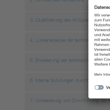
3. Qualifizierung des KI-Systems
4. Lückenanalyse der technischen Do
5. Erweiterung der technischen Dokum
6. Interne Schulungen durchführen
7. Vorbereitung und Durchführung der 