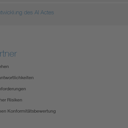
twicklung des AI Actes
rtner
gehen
ntwortlichkeiten
nforderungen
her Risiken
ichen Konformitätsbewertung