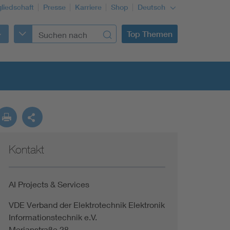
gliedschaft
Presse
Karriere
Shop
Deutsch
Top Themen
Kontakt
Building Services Engineering
Information and communications technology ICT
AI Projects & Services
VDE Verband der Elektrotechnik Elektronik
Education + profession
Informationstechnik e.V.
Merianstraße 28