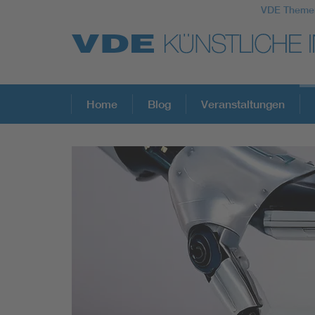
VDE Theme
Top Themen
Home
Blog
Veranstaltungen
Fokusthemen
Energy
AI & Digital Trust
Health