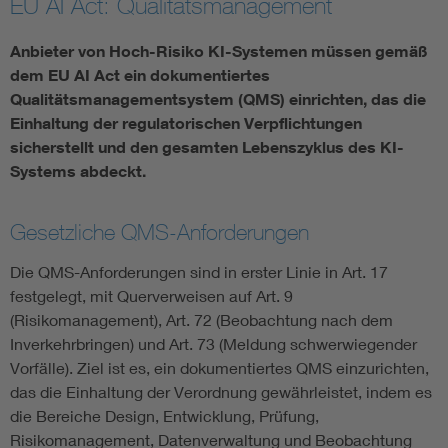
EU AI Act: Qualitätsmanagement
Assisted Living
Bui
Anbieter von Hoch-Risiko KI-Systemen müssen gemäß
dem EU AI Act ein dokumentiertes
Electromobility
Inf
Qualitätsmanagementsystem (QMS) einrichten, das die
Einhaltung der regulatorischen Verpflichtungen
sicherstellt und den gesamten Lebenszyklus des KI-
Energy efficiency
Edu
Systems abdeckt.
Energy storage
Ren
Gesetzliche QMS-Anforderungen
Functional safety
Env
Die QMS-Anforderungen sind in erster Linie in Art. 17
festgelegt, mit Querverweisen auf Art. 9
(Risikomanagement), Art. 72 (Beobachtung nach dem
Inverkehrbringen) und Art. 73 (Meldung schwerwiegender
Vorfälle). Ziel ist es, ein dokumentiertes QMS einzurichten,
das die Einhaltung der Verordnung gewährleistet, indem es
die Bereiche Design, Entwicklung, Prüfung,
Risikomanagement, Datenverwaltung und Beobachtung