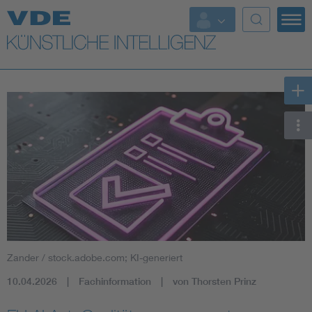
Top Themen
Fokusthemen
Energy
AI & Digital Trust
Health
Mobility
Zander / stock.adobe.com; KI-generiert
Standards
10.04.2026
Fachinformation
von Thorsten Prinz
Weitere Themen