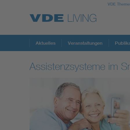
VDE Theme
Top Themen
Aktuelles
Veranstaltungen
Publik
Assistenzsysteme im S
Fokusthemen
Energy
AI & Digital Trust
Health