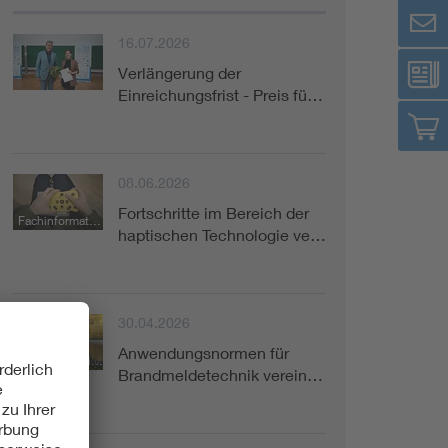
16.07.2026
Verlängerung der
Einreichungsfrist - Preis fü…
08.06.2026
Fortschritte im Bereich der
Fachinformation
haptischen Technologie ve…
30.04.2026
Anwendungsnormen für
Kurzinformation
Brandmeldetechnik verein…