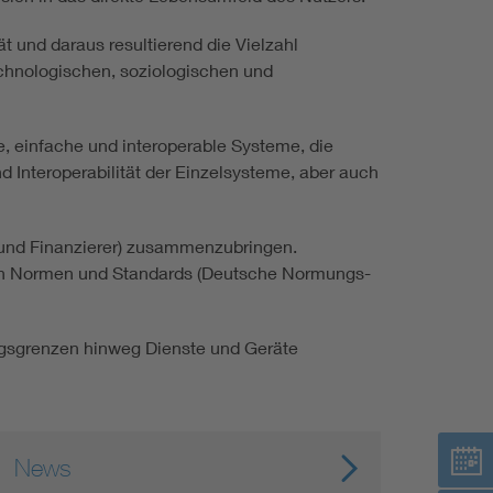
Renewable energies
ät und daraus resultierend die Vielzahl
echnologischen, soziologischen und
Environmental Protection
e, einfache und interoperable Systeme, die
 Interoperabilität der Einzelsysteme, aber auch
rk und Finanzierer) zusammenzubringen.
gen Normen und Standards (Deutsche Normungs-
ungsgrenzen hinweg Dienste und Geräte
News