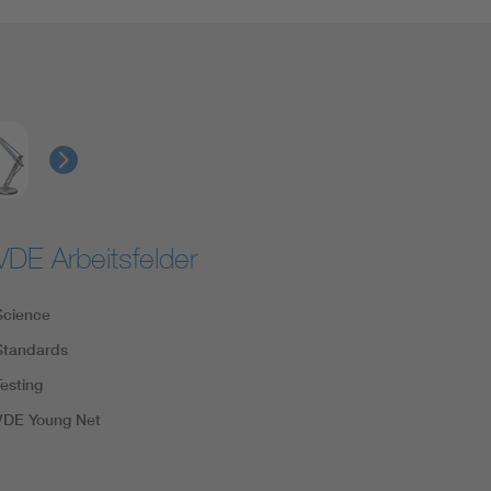
VDE Arbeitsfelder
Science
Standards
Testing
VDE Young Net