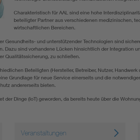
Energy storage
Charakteristisch für AAL sind eine hohe Interdisziplinarit
beteiligter Partner aus verschiedenen medizinischen, t
Functional safety
wirtschaftlichen Bereichen.
ter Gesundheits- und unterstützender Technologien sind sicher
 Dazu sind vorhandene Lücken hinsichtlich der Integration und
r Qualitätssicherung, zu schließen.
chiedlichen Beteiligten (Hersteller, Betreiber, Nutzer, Handwe
ine Grundlage für neue Service einerseits und die notwendi
hutz andererseits bieten.
rnet der Dinge (IoT) geworden, da bereits heute über die Wohn
Veranstaltungen