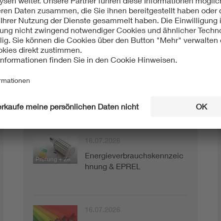
08.09.2026
Online-
Konferenzraum
Webinar
Normgerechte Blitzschutz-
Prüfberichte
Prüfleistungen
16.07.2026
Energieverbrauchskennzeic
Prüfung + Zertifizierung
hnung & EPREL
16.07.2026