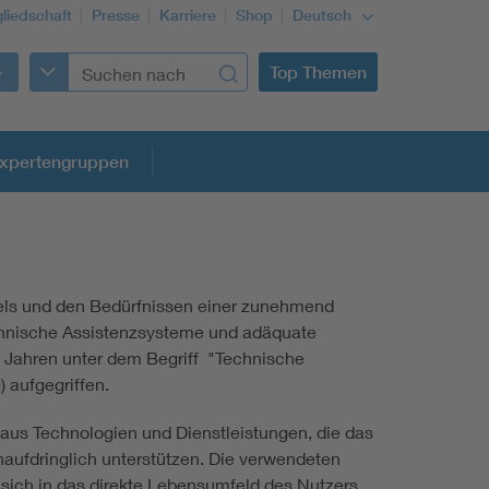
gliedschaft
Presse
Karriere
Shop
Deutsch
Top Themen
xpertengruppen
ls und den Bedürfnissen einer zunehmend
Building Services Engineering
chnische Assistenzsysteme und adäquate
n Jahren unter dem Begriff "Technische
Information and communications technology ICT
 aufgegriffen.
us Technologien und Dienstleistungen, die das
Education + profession
aufdringlich unterstützen. Die verwendeten
sich in das direkte Lebensumfeld des Nutzers.