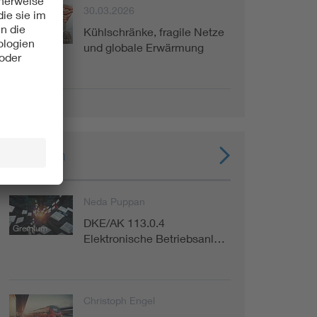
30.03.2026
Kühlschränke, fragile Netze
Fachinformation
und globale Erwärmung
Experten
Neda Puppan
DKE/AK 113.0.4
Gremium
Elektronische Betriebsanl…
Christoph Engel