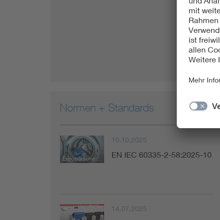
Normen + Standards
10.10.2025
EN IEC 60335-2-58:2025-10
Europäische Norm
14.07.2025