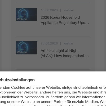
18.08.2026
online
2026 Korea Household
Webinar
Appliance Regulatory Upd…
25.08.2026
online
Artificial Light at Night
Webinar
(ALAN): How Independent …
04.09.2026 - 08.09.2026
Berlin
Messe
VDE auf der IFA 2026 | VDE
at IFA 2026