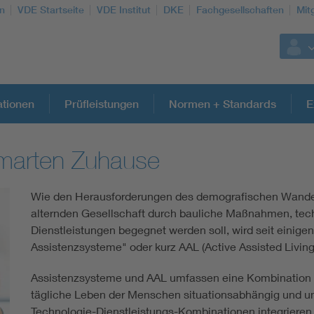
n
VDE Startseite
VDE Institut
DKE
Fachgesellschaften
Mit
ationen
Prüfleistungen
Normen + Standards
E
marten Zuhause
Weitere Themen
Wie den Herausforderungen des demografischen Wande
Assisted Living
alternden Gesellschaft durch bauliche Maßnahmen, te
Dienstleistungen begegnet werden soll, wird seit einige
Electromobility
Assistenzsysteme" oder kurz AAL (Active Assisted Living)
Assistenzsysteme und AAL umfassen eine Kombination a
Energy efficiency
tägliche Leben der Menschen situationsabhängig und un
Technologie-Dienstleistungs-Kombinationen integrieren 