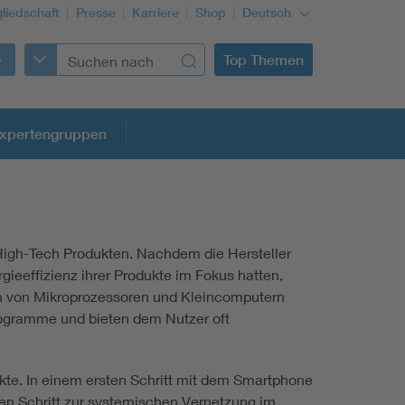
gliedschaft
Presse
Karriere
Shop
Deutsch
Top Themen
xpertengruppen
High-Tech Produkten. Nachdem die Hersteller
Building Services Engineering
ieeffizienz ihrer Produkte im Fokus hatten,
en von Mikroprozessoren und Kleincomputern
Information and communications technology ICT
Programme und bieten dem Nutzer oft
Education + profession
ukte. In einem ersten Schritt mit dem Smartphone
ten Schritt zur systemischen Vernetzung im