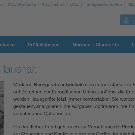
n
VDE Startseite
VDE Institut
DKE
Fachgesellschaften
Mit
ationen
Prüfleistungen
Normen + Standards
E
Haushalt
Weitere Themen
Moderne Hausgeräte entwickeln sich immer stärker zu 
Assisted Living
auf Betreiben der Europäischen Union zunächst die Energ
werden Hausgeräte jetzt immer komfortabler. Sie werd
Electromobility
gesteuert, analysieren ihre Aufgaben, optimieren ihre 
verschiedene Optionen an.
Energy efficiency
Ein deutlicher Trend geht auch zur Vernetzung der Prod
zur Steuerung und Kontrolle einzelner Geräte, im nächs