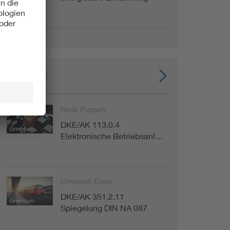
Experten
Neda Puppan
DKE/AK 113.0.4
Gremium
Elektronische Betriebsanl…
Christoph Engel
DKE/AK 351.2.11
Gremium
Spiegelung DIN NA 087