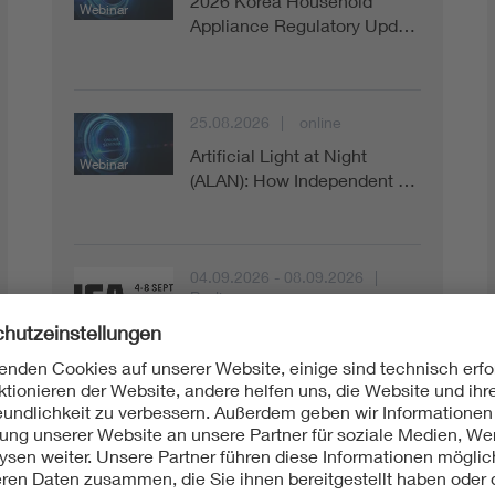
2026 Korea Household
Webinar
Appliance Regulatory Upd…
25.08.2026
online
Artificial Light at Night
Webinar
(ALAN): How Independent …
04.09.2026 - 08.09.2026
Berlin
Messe
VDE auf der IFA 2026 | VDE
at IFA 2026
08.09.2026
Online-
Konferenzraum
Webinar
Normgerechte Blitzschutz-