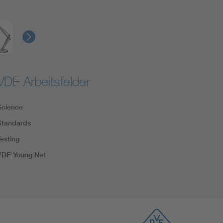
VDE Arbeitsfelder
Science
Standards
Testing
VDE Young Net