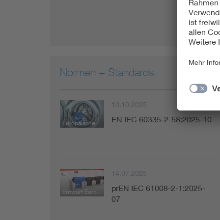
Normen + Standards
10.10.2025
EN IEC 60335-2-58:2025-10
Europäische Norm
14.07.2025
prEN IEC 61008-2-1:2025-
Entwurf Europäische Norm
07