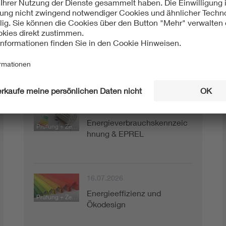
Prüfberichte
Prüfleistungen
16.07.2026
Energieverbrauchskennzeic
Prüfung + Zertifizierung
hnung & EPREL
16.07.2026
Energieeffizienz und
Prüfung + Zertifizierung
Ökodesign