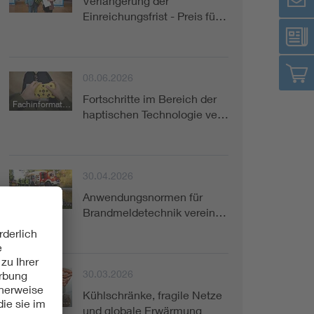
Verlängerung der
Einreichungsfrist - Preis fü…
08.06.2026
Fortschritte im Bereich der
Fachinformation
haptischen Technologie ve…
30.04.2026
Anwendungsnormen für
Kurzinformation
Brandmeldetechnik verein…
30.03.2026
Kühlschränke, fragile Netze
Fachinformation
und globale Erwärmung