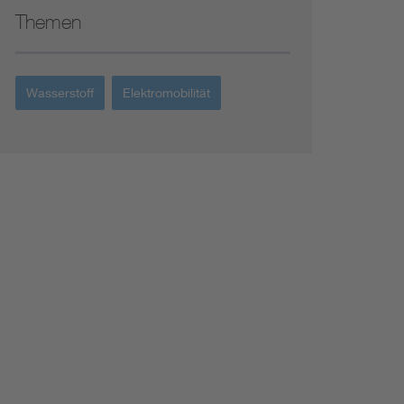
Renewable energies
Themen
Environmental Protection
Wasserstoff
Elektromobilität