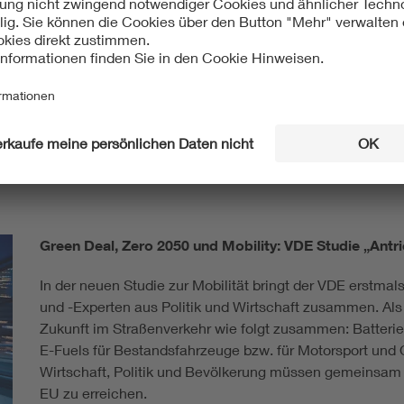
 zu tun. Wir sind B2B-Nutzfahrzeuge und keine Fashion Indust
 guckt ganz genau hin: Was kostet mich der Betrieb? Was koste
rische Nutzfahrzeuge im Segment über 16 Tonnen sind drei- bis 
nstiger als die heute angebotenen elektrischen Laster von so
spielen auch auf der Energieseite. Denn wenn so ein Laster 200
s der Anschaffungspreis des Fahrzeugs.
Green Deal, Zero 2050 und Mobility: VDE Studie „Antri
In der neuen Studie zur Mobilität bringt der VDE erstmal
und -Experten aus Politik und Wirtschaft zusammen. Als F
Zukunft im Straßenverkehr wie folgt zusammen: Batterie
E-Fuels für Bestandsfahrzeuge bzw. für Motorsport und O
Wirtschaft, Politik und Bevölkerung müssen gemeinsam 
EU zu erreichen.