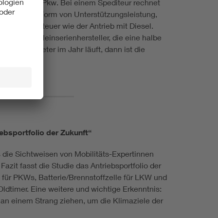
rie wie der Pkw. Bei einem Spediteur rechnet
t mich jede Form von Unterstützungsleistung,
viermal so teuer wie der Antrieb mit Diesel.
 manchem Kleinserienhersteller, die eine halbe
.000 Kilometer im Jahr läuft, dann ist die
ebsportfolio der Zukunft“
s die Sichtweisen von Mobilitäts-Expertinnen
azit fasst die Studie das Antriebsportfolio der
 für PKWs, Batterie/Brennstoffzelle für LKW und
ldtimer. Eine weitere und wichtige Erkenntnis:
an einem Strang ziehen, um die Klimaziele der