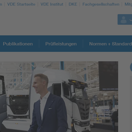
n
VDE Startseite
VDE Institut
DKE
Fachgesellschaften
Mit
Publikationen
Prüfleistungen
Normen + Standard
Weitere Themen
Assisted Living
Electromobility
Energy efficiency