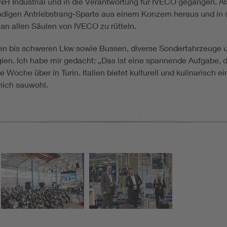
NH Industrial und in die Verantwortung für IVECO gegangen. Al
digen Antriebstrang-Sparte aus einem Konzern heraus und in s
h an allen Säulen von IVECO zu rütteln.
en bis schweren Lkw sowie Bussen, diverse Sonderfahrzeuge un
ien. Ich habe mir gedacht: „Das ist eine spannende Aufgabe, 
Woche über in Turin. Italien bietet kulturell und kulinarisch ein
 mich sauwohl.