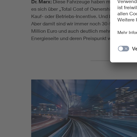
Dr. Marx:
Diese Fahrzeuge haben mit Pkws nichts
es sich über „Total Cost of Ownership“ und der
Kauf- oder Betriebs-Incentive. Und batterieelekt
Aber damit sind wir immer noch 30-50 Prozent gü
Million Euro und auch deutlich mehr kosten. Wir 
Energieseite und deren Preispunkt wichtiger al