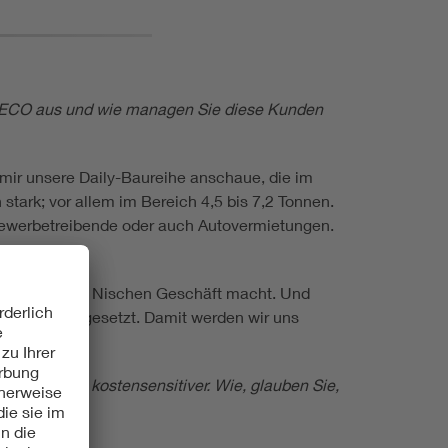
 IVECO aus und wie managen Sie diese Kunden
 mir unsere Daily-Baureihe anschaue, die im
stark; vor allem im Bereich 4,5 bis 7,2 Tonnen.
gewerbetreibende oder auch Autovermietungen.
en.
et und in den Nischen Geschäft macht. Und
 Profilen eingesetzt. Damit werden wir uns
ft deutlich kostensensitiver. Wie, glauben Sie,