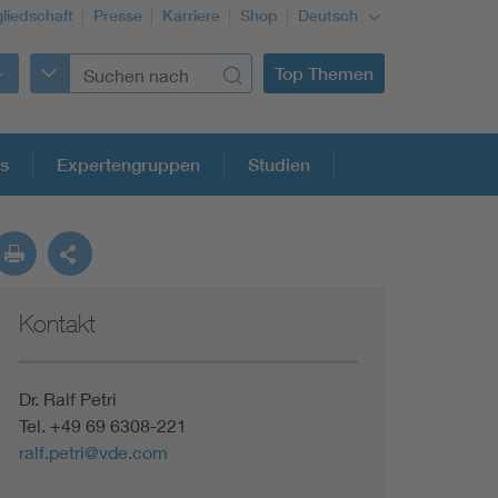
gliedschaft
Presse
Karriere
Shop
Deutsch
Top Themen
s
Expertengruppen
Studien
Kontakt
Building Services Engineering
Information and communications technology ICT
Dr. Ralf Petri
Tel. +49 69 6308-221
ralf.petri@vde.com
Education + profession