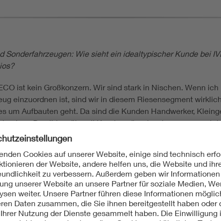
d Sonderfahrzeugen: Wie sieht ein idealtypischer Kunde bei
lios?
ECO ist kein Großkonzern. Wir sind stark in Nischen. Wenn ich
ug einzuordnen ist, sind wir in diesem Riesensegment wirklich 
es um Aufbauten geht. Da sind die Kunden Handwerker, Klein
hgehen. Da gibt es überall Kunden, die wir sehr genau versteh
 und Branchenlösungen. Wir wissen, wie man in Nischen arbeit
Nischen platziert, auf definierten Transportrouten mit klaren
ie Nikola Motor.
rieelektrische Fahrzeuge teurer sind. Jetzt ist das Lkw-Geschä
berzeugen, dass das am Ende nachhaltig wird?