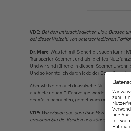
VDE:
Bei den unterschiedlichen Lkw, Bussen un
bei dieser Vielzahl von unterschiedlichen Portfo
Dr. Marx:
Was ich mit Sicherheit sagen kann: IV
Transporter-Segment und als leichtes Nutzfahrze
Und wir sind führend in diesem Segment, wenn 
Und so könnte ich durch jede der Baureihen durc
Aber wir bieten auch klassische Nutzfahrzeuge
auch die neuen E-Fahrzeuge werden am Anfang in 
ebenfalls behaupten, gemeinsam mit Partnern w
VDE:
Wir wissen aus dem Pkw-Bereich, dass batte
erreichen Sie die Kunden und können Sie sie ü