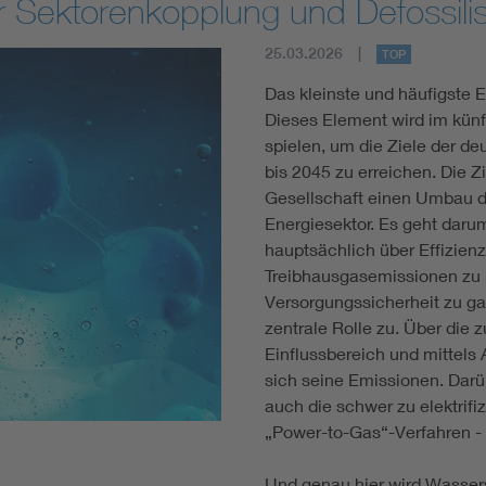
r Sektorenkopplung und Defossili
25.03.2026
TOP
Das kleinste und häufigste 
Dieses Element wird im künf
spielen, um die Ziele der d
bis 2045 zu erreichen. Die Z
Gesellschaft einen Umbau 
Energiesektor. Es geht daru
hauptsächlich über Effizien
Treibhausgasemissionen zu r
Versorgungssicherheit zu g
zentrale Rolle zu. Über die 
Einflussbereich und mittels
sich seine Emissionen. Darü
auch die schwer zu elektrifi
„Power-to-Gas“-Verfahren - 
Und genau hier wird Wassers