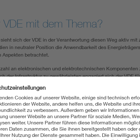
r VDE mit dem Thema?
sieht sich der VDE in der Verantwortung diesen Weg aktiv mit z
ien in neutraler Position die Anwendbarkeit des Energieträgers
n Aspekten betrachtet.
lzahl an elektronischen und elektrotechnischen Komponenten 
h der Infrastruktur zu gewährleisten engagiert sich der VDE f
r VDE Wissenschaft, Normung, Regelsetzung sowie Produktprüf
gruppen, die sich interdisziplinär aus Expert*innen zusammens
s nationales Spiegelgremium zu IEC/TC 105 für die Ausarbeitu
ecks Wasserstoff in der Mobilitä