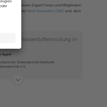
es sowie weiteren Expert*innen und Mitgliedern
r*innen aus der
Next Generation DKE
und dem
ektleiterin Wasserstoffentwicklung im
a Appel
rband der Elektrotechnik Elektronik
ationstechnik e.V.