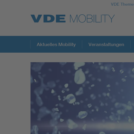
VDE Theme
Top Themen
Aktuelles Mobility
Veranstaltungen
Fokusthemen
Energy
AI & Digital Trust
Health