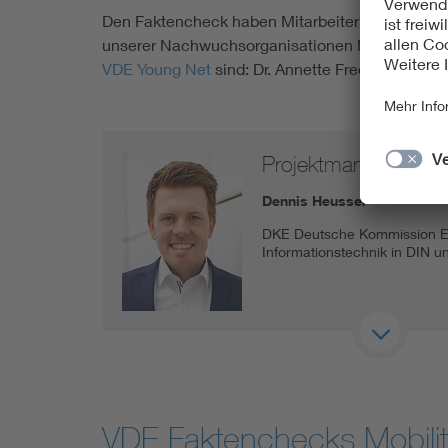
Den Faktencheck haben Mitarbeiter*innen aus d
unserer Nachwuchsorganisationen Next Generat
VDE Young Net
sind: Dr. Annette Frederiksen, C
Projektmanager Mobi
Dennis Heusser
DKE Deutsche Kommission Ele
Informationstechnik in DIN 
VDE Faktenchecks Mobilit