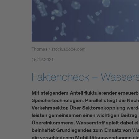
Mobility
Standards
Thomas / stock.adobe.com
15.12.2021
Faktencheck – Wassersto
Mit steigendem Anteil fluktuierender erneuer
Speichertechnologien. Parallel steigt die Nach
Verkehrssektor. Über Sektorenkopplung werde
leisten gemeinsamen einen wichtigen Beitrag z
Übereinkommens. Wasserstoff spielt dabei ein
beinhaltet Grundlegendes zum Einsatz von Was
die verschiedenen Mobilitätsanwendungen ei