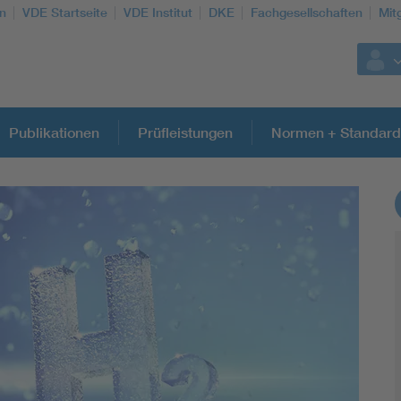
n
VDE Startseite
VDE Institut
DKE
Fachgesellschaften
Mit
Publikationen
Prüfleistungen
Normen + Standard
Weitere Themen
Assisted Living
Electromobility
Energy efficiency