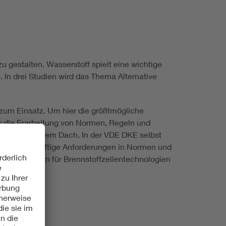
u gestalten. Wasserstoff spielt eine wichtige
. In drei Studien wird das Thema Alternative
zum Einsatz. Um hier die größtmögliche
ür die Erarbeitung von Normen, Regeln und
ung unter einem Dach. In der VDE DKE selbst
etzen, um künftige Anforderungen in Normen und
ng von Normen für Brennstoffzellentechnologien
t