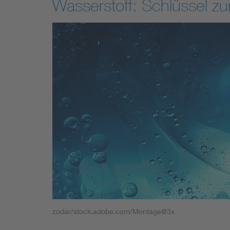
Wasserstoff: Schlüssel zu
zodar/stock.adobe.com/Montage@3x