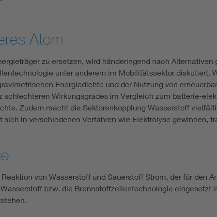
sonderes Atom
gieträger zu ersetzen, wird händeringend nach Alternativen g
lentechnologie unter anderem im Mobilitätssektor diskutiert. W
gravimetrischen Energiedichte und der Nutzung von erneuerb
tz schlechteren Wirkungsgrades im Vergleich zum batterie-elekt
chte. Zudem macht die Sektorenkopplung Wasserstoff vielfält
t sich in verschiedenen Verfahren wie Elektrolyse gewinnen, tr
ie
 Reaktion von Wasserstoff und Sauerstoff Strom, der für den An
Wasserstoff bzw. die Brennstoffzellentechnologie eingesetzt i
tstehen.