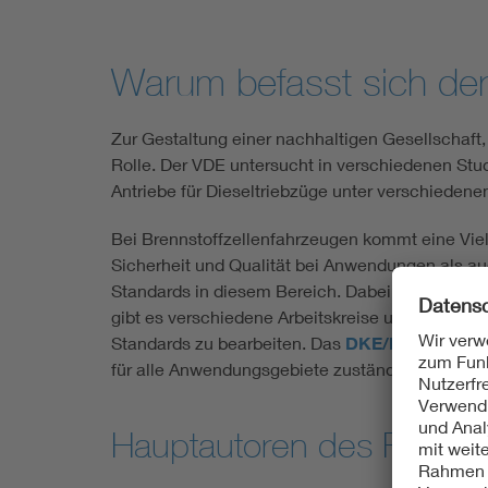
Warum befasst sich de
Zur Gestaltung einer nachhaltigen Gesellschaft, 
Rolle. Der VDE untersucht in verschiedenen Stud
Antriebe für Dieseltriebzüge unter verschiedene
Bei Brennstoffzellenfahrzeugen kommt eine Vie
Sicherheit und Qualität bei Anwendungen als auc
Standards in diesem Bereich. Dabei vereint de
gibt es verschiedene Arbeitskreise und Projekt
Standards zu bearbeiten. Das
DKE/K 384
ist al
für alle Anwendungsgebiete zuständig.
Hauptautoren des Faktench