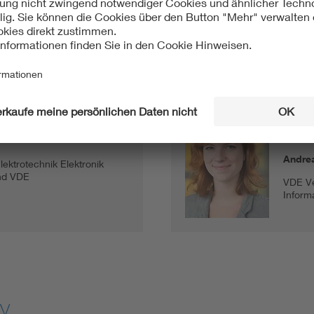
en Abteilungen DKE Mobility, VDE Neue Technologien & Servic
ion DKE und des VDE Young Net gemeinsam verfasst. Mitauto
arl Giest, Than Ngochi und Batuhan Ayaz.
lity
Proj
VDE
Andre
ktrotechnik Elektronik
und VDE
VDE Ve
Inform
y