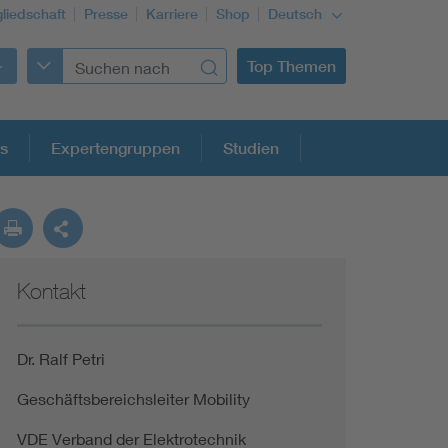
gliedschaft
Presse
Karriere
Shop
Deutsch
Top Themen
s
Expertengruppen
Studien
Kontakt
Building Services Engineering
Information and communications technology ICT
Dr. Ralf Petri
Geschäftsbereichsleiter Mobility
Education + profession
VDE Verband der Elektrotechnik