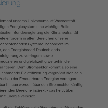
sierung
Element unseres Universums ist Wasserstoff.
tigen Energiesystem eine wichtige Rolle
eutschen Bundesregierung die Klimaneutralität
iele erfordern in allen Bereichen unserer
der bestehenden Systeme, besonders im
m, den Energiebedarf Deutschlands
zsteigerung zu verringern sowie
eduzieren und gleichzeitig weiterhin die
arantieren. Dem Stromsektor kommt also eine
zunehmende Elektrifizierung vergrößert sich sein
 Ausbau der Erneuerbaren Energien verringern
ber hinaus werden über den Stromsektor künftig
zierenden Bereiche indirekt - das heißt über
mit Energie versorgt.
toff die Schlüsselrolle übernehmen. Wir werden