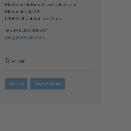
Elektronik Informationstechnik e.V.
Renewable energies
Merianstraße 28
63069 Offenbach am Main
Environmental Protection
Tel. +49 69 6308-221
ralf.petri@vde.com
Themen
Mobilität
Elektromobilität