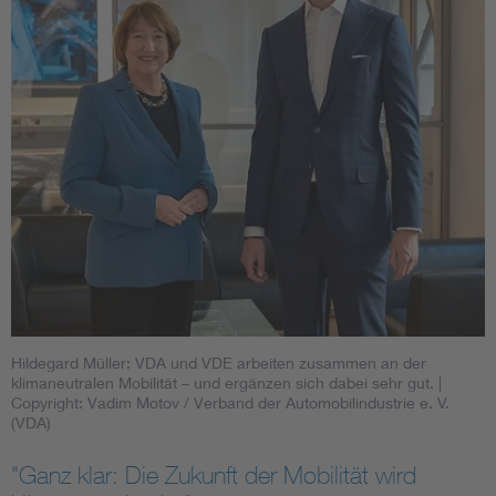
Hildegard Müller: VDA und VDE arbeiten zusammen an der
klimaneutralen Mobilität – und ergänzen sich dabei sehr gut.
|
Copyright: Vadim Motov / Verband der Automobilindustrie e. V.
(VDA)
"Ganz klar: Die Zukunft der Mobilität wird