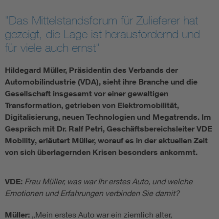
Assisted Living
Bui
"Das Mittelstandsforum für Zulieferer hat
gezeigt, die Lage ist herausfordernd und
Electromobility
Inf
für viele auch ernst"
Hildegard Müller, Präsidentin des Verbands der
Energy efficiency
Edu
Automobilindustrie (VDA), sieht ihre Branche und die
Gesellschaft insgesamt vor einer gewaltigen
Energy storage
Ren
Transformation, getrieben von Elektromobilität,
Digitalisierung, neuen Technologien und Megatrends. Im
Functional safety
Env
Gespräch mit Dr. Ralf Petri, Geschäftsbereichsleiter VDE
Mobility, erläutert Müller, worauf es in der aktuellen Zeit
von sich überlagernden Krisen besonders ankommt.
VDE:
Frau Müller, was war Ihr erstes Auto, und welche
Emotionen und Erfahrungen verbinden Sie damit?
Müller:
„Mein erstes Auto war ein ziemlich alter,