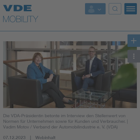
Top Themen
Fokusthemen
Energy
AI & Digital Trust
Health
Mobility
Die VDA-Präsidentin betonte im Interview den Stellenwert von
Standards
Normen für Unternehmen sowie für Kunden und Verbraucher.
|
Vadim Motov / Verband der Automobilindustrie e. V. (VDA)
Weitere Themen
07.12.2023
Webinhalt