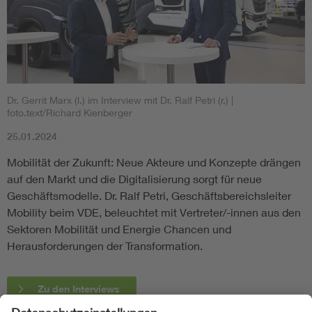
Dr. Gerrit Marx (l.) im Interview mit Dr. Ralf Petri (r.)
|
foto.text/Richard Kienberger
25.01.2024
Mobilität der Zukunft: Neue Akteure und Konzepte drängen
auf den Markt und die Digitalisierung sorgt für neue
Geschäftsmodelle. Dr. Ralf Petri, Geschäftsbereichsleiter
Mobility beim VDE, beleuchtet mit Vertreter/-innen aus den
Sektoren Mobilität und Energie Chancen und
Herausforderungen der Transformation.
Zu den Interviews