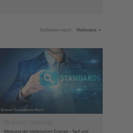
Renewable energies
usgewählte Filter
Environmental Protection
Sortieren nach:
Relevanz
Keine Filter ausgewählt
Entwurf Europäische Norm
EN 61037:1992/prA2
Messung der elektrischen Energie - Tarif und