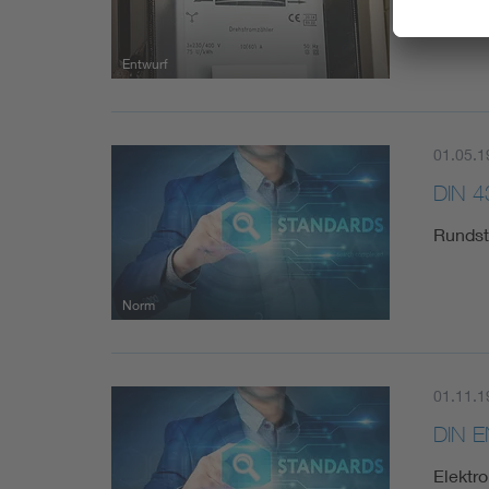
Entwurf
01.05.1
DIN 4
Rundst
Norm
01.11.1
DIN E
Elektr