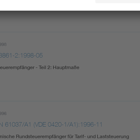
998
3861-2:1998-05
euerempfänger - Teil 2: Hauptmaße
996
N 61037/A1 (VDE 0420-1/A1):1996-11
onische Rundsteuerempfänger für Tarif- und Laststeuerung