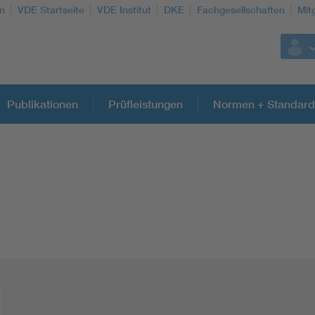
n
VDE Startseite
VDE Institut
DKE
Fachgesellschaften
Mit
Publikationen
Prüfleistungen
Normen + Standard
Weitere Themen
Assisted Living
Electromobility
Energy efficiency