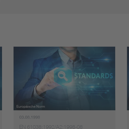
Energy storage
A
Functional safety
Europäische Norm
03.08.1998
EN 61038:1992/A2:1998-08