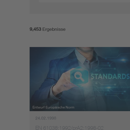
Mobility
Alle
Standards
9,453
Ergebnisse
Themen
Zielgruppen
Datum
Entwurf Europäische Norm
24.02.1998
EN 61038:1992/prA2:1998-02