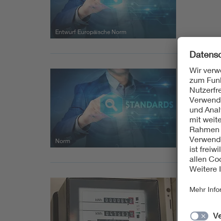
Entwurf Europäische Norm
01.01.1
DIN E
Elektr
Norm
01.11.1
E DIN
Rundst