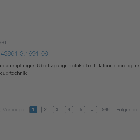
991
 43861-3:1991-09
euerempfänger; Übertragungsprotokoll mit Datensicherung für 
euertechnik
Vorherige
Folgende
1
2
3
4
5
...
946