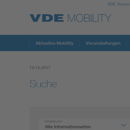
VDE Theme
Top Themen
Aktuelles Mobility
Veranstaltungen
19.12.2017
Fokusthemen
Suche
Energy
AI & Digital Trust
Health
Inhaltstypen
Alle Informationsarten