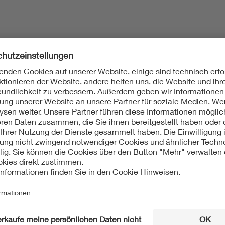
994
N 61037 (VDE 0420-1):1994-01
onische Rundsteuerempfänger für Tarif- und Laststeuerung
979
 57420 (VDE 0420):1979-11
euerempfänger #(VDE-Bestimmung)#