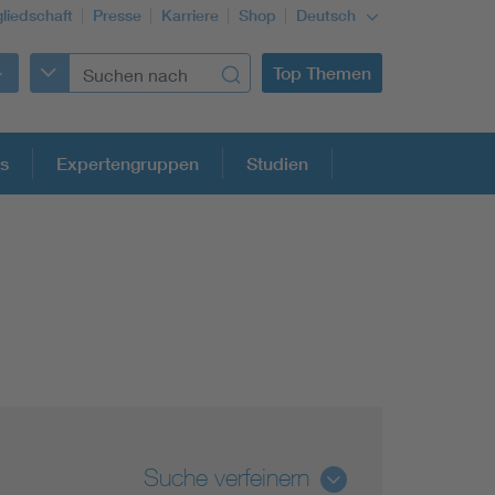
gliedschaft
Presse
Karriere
Shop
Deutsch
Top Themen
s
Expertengruppen
Studien
Building Services Engineering
Information and communications technology ICT
Education + profession
Suche verfeinern