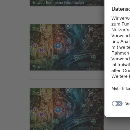
Entwurf Technische Spezifikation
01.12.2
E DIN
Smart 
Deutsc
Entwurf
12.11.2
SyCSm