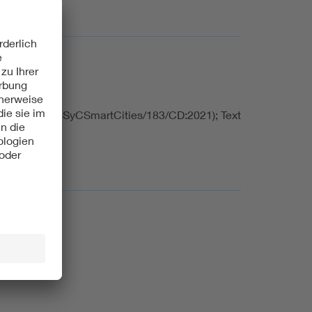
ethodik (IEC SyCSmartCities/183/CD:2021); Text