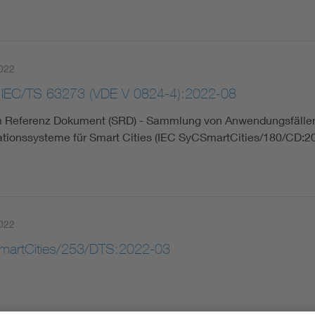
022
 IEC/TS 63273 (VDE V 0824-4):2022-08
 Referenz Dokument (SRD) - Sammlung von Anwendungsfällen
ationssysteme für Smart Cities (IEC SyCSmartCities/180/CD:20
022
artCities/253/DTS:2022-03