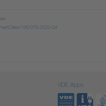
020
artCities/135/DTS:2020-04
VDE Apps