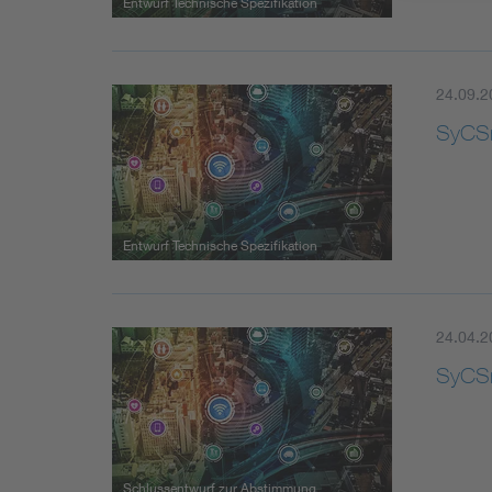
Entwurf Technische Spezifikation
24.09.2
SyCSm
Entwurf Technische Spezifikation
24.04.2
SyCSm
Schlussentwurf zur Abstimmung