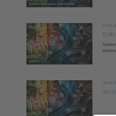
Entwurf Technische Spezifikation
01.08.2
E DIN
System
Inform
Entwurf
04.03.2
SyCSm