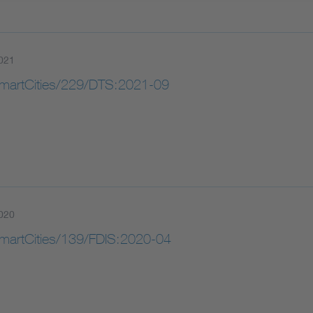
021
artCities/229/DTS:2021-09
020
artCities/139/FDIS:2020-04