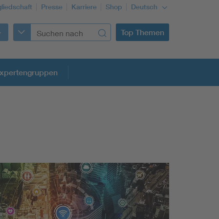
gliedschaft
Presse
Karriere
Shop
Deutsch
Top Themen
xpertengruppen
Building Services Engineering
Information and communications technology ICT
Education + profession