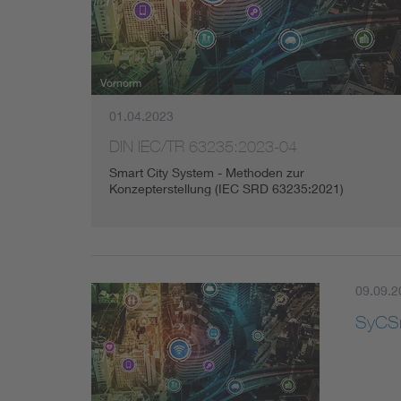
Mobility
Standards
Vornorm
01.04.2023
DIN IEC/TR 63235:2023-04
Smart City System - Methoden zur
Konzepterstellung (IEC SRD 63235:2021)
09.09.2
SyCSm