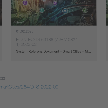
Energy storage
Functional safety
Entwurf
01.02.2023
E DIN IEC/TS 63188 (VDE V 0824-
1):2023-02
System Referenz Dokument – Smart Cities – M…
022
artCities/264/DTS:2022-09