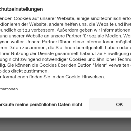
021
 IEC/TR 63233-1:2021-12
City - Aufbau und Zuordnung eines Normenbestands - Teil 1: M
h und Englisch
021
artCities/232/DTS:2021-11