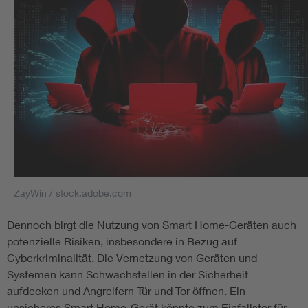
ZayWin / stock.adobe.com
Dennoch birgt die Nutzung von Smart Home-Geräten auch
potenzielle Risiken, insbesondere in Bezug auf
Cyberkriminalität. Die Vernetzung von Geräten und
Systemen kann Schwachstellen in der Sicherheit
aufdecken und Angreifern Tür und Tor öffnen. Ein
unsicheres Smart Home-Gerät könnte zum Einfallstor für