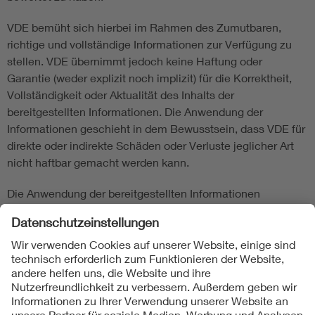
VDE bemüht sich hierbei im Rahmen des Zumutbaren,
richtige und vollständige Informationen zur Verfügung zu
stellen. VDE übernimmt jedoch keine Haftung oder
Garantie (weder explizit noch implizit) für die Korrektheit,
Vollständigkeit oder Aktualität des Inhalts der
bereitgestellten Informationen. Die Anwendung der
Informationen geschieht in dem Bewusstsein, dass VDE für
direkte oder indirekte Schäden oder Verluste jeglicher Art
nicht haftbar gemacht werden kann.
Die Anwendung der bereitgestellten Informationen
entbindet den Nutzer nicht von der Verantwortung für
eigenes Handeln und geschieht damit auf eigene Gefahr.
Produkt-/Modellspezifische Herstellerangaben sollen
unbedingt eingehalten werden.