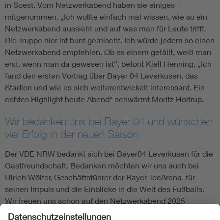
in Soest. Vom Netzwerkabend haben sie einiges
mitgenommen. „Ich wollte einfach mal wissen, wie so ein
Netzwerkabend aussieht und auf was man für Leute trifft.
Die Truppe hier ist bunt gemischt. Ich würde jedem so einen
Netzwerkabend empfehlen. Ob es einem gefällt, weiß man
erst, wenn man da gewesen ist“, betont Kjell Henning. „Ich
fand den ersten Vortrag über Bayer 04 Leverkusen, das
Stadion und wie es sich weiterentwickelt interessant. Ein
echtes Highlight heute Abend“ schwärmt Moritz Holtrup.
Wir bedanken uns bei Bayer 04 und wünschen
viel Erfolg in der neuen Saison
Der VDE NRW bedankt sich bei Bayer04 Leverkusen für die
Gastfreundschaft. Bedanken möchten wir uns auch bei
Ulrich Wölfer, Geschäftsführer der Bayer TecArena, für
seinen Impuls und die Einblicke in die Welt des Fußballs.
Wir freuen uns schon auf den Netzwerkabend 2025