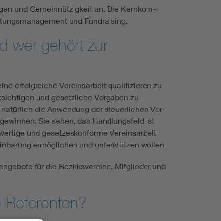
ungen und Gemeinnützigkeit an. Die Kernkom­
taltungs­management und Fundraising.
d wer gehört zur
ne erfolg­reiche Vereinsarbeit qualifizieren zu
k­sichtigen und gesetzliche Vorgaben zu
natürlich die Anwendung der steuer­lichen Vor­
 gewinnen. Sie sehen, das Handlungsfeld ist
hwertige und gesetzeskonforme Ver­eins­arbeit
reinbarung ermöglichen und unterstützen wollen.
ngebote für die Bezirksvereine, Mitglieder und
e Referenten?