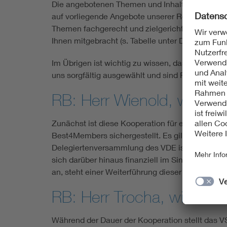
Die angebotenen Themen und Inhalte orientieren 
auf vorliegende Angebote unserer Referenten. S
Themen fachgerecht und zielgerichtet auf den j
Ihnen mitgebracht (s. Tabelle unter Downloads + 
Im Übrigen ist wichtig zu wissen, dass sich die
uns sorgfältig ausgewählt und sind Profis.
RB: Herr Wienold, wie fina
Zunächst ist diese Kooperation für eine Laufzeit
Best4Members sichergestellt. Es gilt ausschließl
Delegierten­ver­sammlung des VDE ist hierzu exp
sich darüber hinaus finanziell im Sinne ihrer M
an, steht einer Weiterführung dieser Zusammen­ar
RB: Herr Trocha, wie sieh
Während der Dauer der Kooperation stellt das 