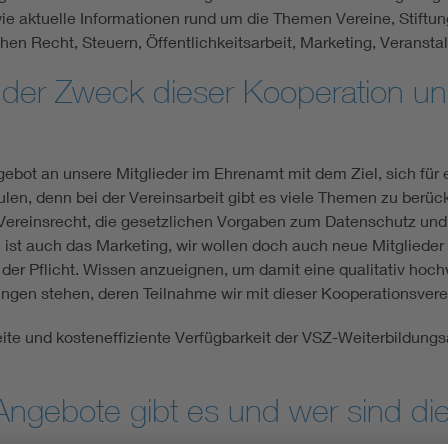
ie aktuelle In­for­mationen rund um die Themen Vereine, Stift
hen Recht, Steuern, Öffentlichkeitsarbeit, Marketing, Veran­s
t der Zweck dieser Kooperation un
ebot an unsere Mitglieder im Ehrenamt mit dem Ziel, sich für ei
ulen, denn bei der Vereinsarbeit gibt es viele Themen zu berüc
Vereins­recht, die gesetzlichen Vorgaben zum Datenschutz und 
ist auch das Marketing, wir wollen doch auch neue Mitglieder
in der Pflicht. Wissen anzueignen, um damit eine qualitativ hoc
tungen stehen, deren Teilnahme wir mit dieser Ko­operations­ve
e und kosteneffiziente Verfügbarkeit der VSZ-Wei­terbildungsa
Angebote gibt es und wer sind di