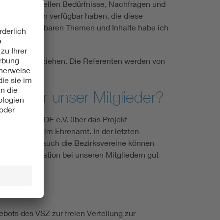
t, deren aktuellen Bedürfnisse, Nachfragen und
te Referenten verfügbar haben, die diese
ber die verfügbaren Themen und Inhalte habe ich
tern.
ungsformate beziehen. Die Referenten werden von
tion für unser Mitglieder?
seitens des VDE e.V. über das Projekt
e Mitglieder im Ehrenamt. In der letzten
worden. Aber auch die Bezirksvereine können
ldungskooperation bei unseren Mitgliedern gut
Wege.
me aus?
ots des VSZ zur freien Verteilung zur