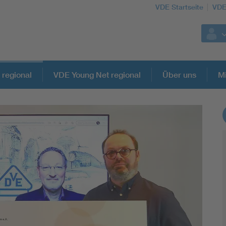
VDE Startseite
VDE
 regional
VDE Young Net regional
Über uns
Mi