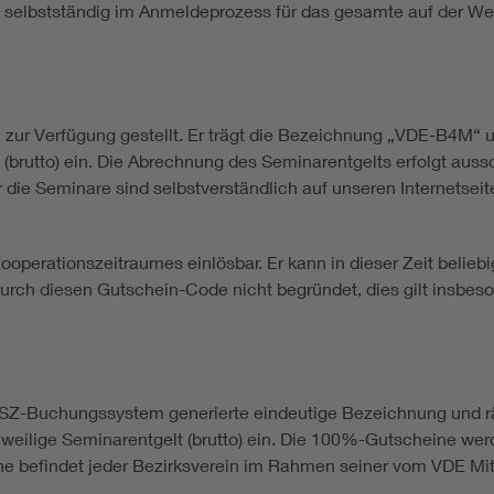
 selbstständig im Anmeldeprozess für das gesamte auf der W
 zur Verfügung gestellt. Er trägt die Bezeichnung „VDE-B4M“ 
(brutto) ein. Die Abrechnung des Seminarentgelts erfolgt auss
ie Seminare sind selbstverständlich auf unseren Internetseiten
perationszeitraumes einlösbar. Er kann in dieser Zeit beliebi
ch diesen Gutschein-Code nicht begründet, dies gilt insbeson
 VSZ-Buchungssystem generierte eindeutige Bezeichnung und r
eweilige Seminarentgelt (brutto) ein. Die 100%-Gutscheine we
ne befindet jeder Bezirksverein im Rahmen seiner vom VDE Mi