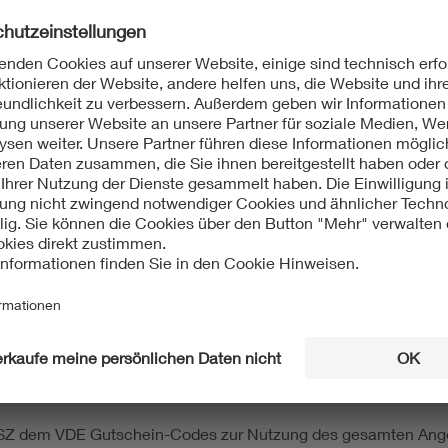
sich in erster Linie auf einschlägige Themen der Vereinsarbei
elbstverständlich müssen wir für neue Themen auch qualifizier
eweiligen Teilnehmerkreis darstellen können. Eine Übersicht ü
Links). Gern werden wir diese je nach Möglichkeit weiter erwei
 Kooperation ausschließlich auf online verfügbare Wei­ter­bild
nziert der VDE e.V. diese Koopera
 bis zum 30.06.2023 vereinbart. Bis dahin ist die Finanzierung 
ich für unsere Mitglieder in den Bezirksvereinen, also für unser
lizit ein jährliches Budget im Mitgliederbereich ausgewiesen 
itglieder beteiligen, dazu jedoch anschließend. Kommt diese Bi
beit für die Qualifikation unserer Mitglieder sicher nichts im 
t das Procedere für eine Teilnah
VSZ dem VDE Gutschein-Codes zur Nutzung des gesamten Angeb