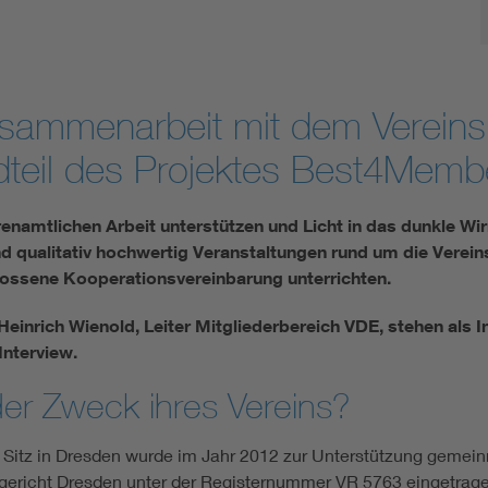
Zusammenarbeit mit dem Vereins
ndteil des Projektes Best4Memb
renamt­lichen Arbeit unterstützen und Licht in das dunkle W
und qualitativ hochwertig Veranstaltungen rund um die Verein
ssene Kooperationsver­ein­barung unterrichten.
einrich Wienold, Leiter Mitgliederbereich VDE, stehen als I
Interview.
der Zweck ihres Vereins?
t Sitz in Dresden wurde im Jahr 2012 zur Unter­stützung gemei
sgericht Dresden unter der Registernummer VR 5763 eingetrage