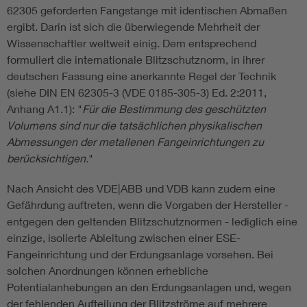
62305 geforderten Fangstange mit identischen Abmaßen
ergibt. Darin ist sich die überwiegende Mehrheit der
Wissenschaftler weltweit einig. Dem entsprechend
formuliert die internationale Blitzschutznorm, in ihrer
deutschen Fassung eine anerkannte Regel der Technik
(siehe DIN EN 62305-3 (VDE 0185-305-3) Ed. 2:2011,
Anhang A1.1): "
Für die Bestimmung des geschützten
Volumens sind nur die tatsächlichen physikalischen
Abmessungen der metallenen Fangeinrichtungen zu
berücksichtigen.
"
Nach Ansicht des VDE|ABB und VDB kann zudem eine
Gefährdung auftreten, wenn die Vorgaben der Hersteller -
entgegen den geltenden Blitzschutznormen - lediglich eine
einzige, isolierte Ableitung zwischen einer ESE-
Fangeinrichtung und der Erdungsanlage vorsehen. Bei
solchen Anordnungen können erhebliche
Potentialanhebungen an den Erdungsanlagen und, wegen
der fehlenden Aufteilung der Blitzströme auf mehrere