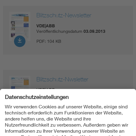
Blitzschutz-Newsletter
VDE|ABB
Veröffentlichungsdatum
03.09.2013
PDF:
104 KB
Blitzschutz-Nwsletter
VDE|ABB
Veröffentlichungsdatum
28.01.2013
PDF:
63 KB