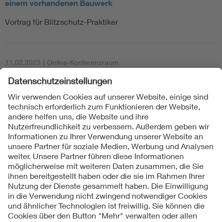
einem vorhandenen Bauwerk
Vortrag für Blitzschutz-Praktiker
11.02.2025
|
Online-Konferenzraum
Erdungsanlagen für Industrieanlagen und
Transformatorenstationen
Vortrag für Blitzschutz-Praktiker
1
2
3