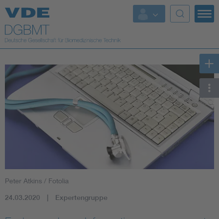
Top Themen
Fokusthemen
Energy
AI & Digital Trust
Health
Mobility
Peter Atkins / Fotolia
Standards
24.03.2020
Expertengruppe
Weitere Themen