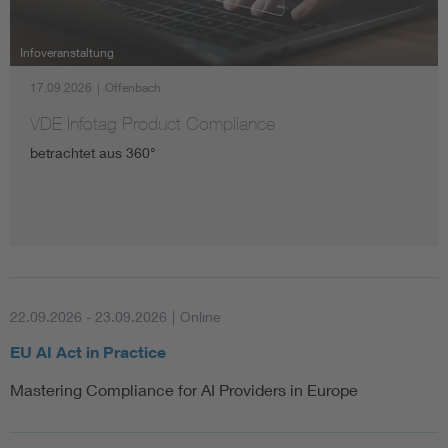
Assisted Living
Infoveranstaltung
17.09.2026
|
Offenbach
Prostheses + implants
VDE Infotag Product Compliance
betrachtet aus 360°
22.09.2026 - 23.09.2026
|
Online
EU AI Act in Practice
Mastering Compliance for AI Providers in Europe