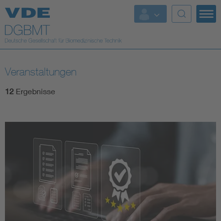
Top Themen
Fokusthemen
Veranstaltungen
Energy
12
Ergebnisse
AI & Digital Trust
Health
Mobility
Standards
Weitere Themen