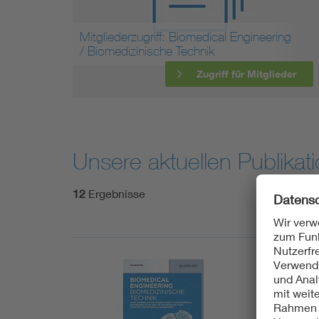
Mitgliederzugriff: Biomedical Engineering
/ Biomedizinische Technik
Zugriff für Mitglieder
Unsere aktuellen Publikat
12
Ergebnisse
17.07.2
Neue 
Biomedi