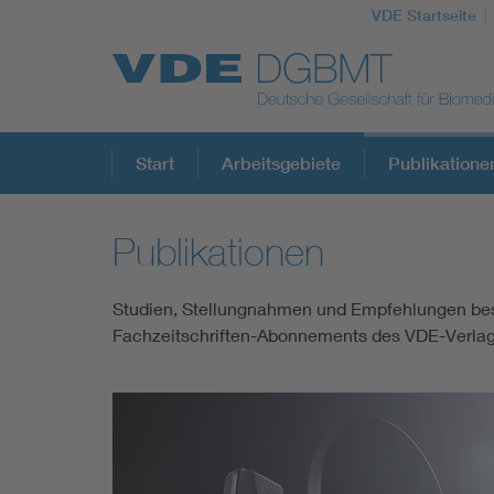
VDE Startseite
Top Themen
Start
Arbeitsgebiete
Publikatione
Publikationen
Fokusthemen
Studien, Stellungnahmen und Empfehlungen besti
Energy
Fachzeitschriften-Abonnements des VDE-Verlags.
AI & Digital Trust
Health