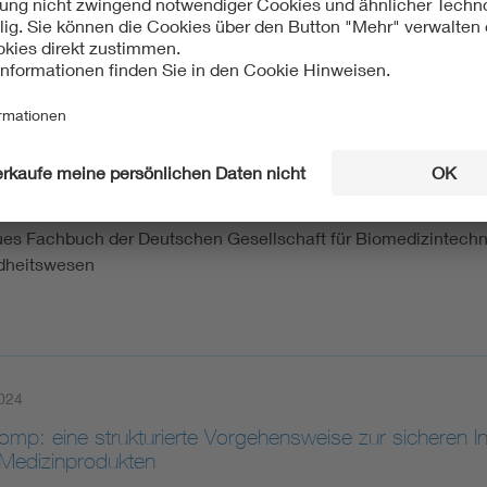
ht sich als interdisziplinäres Forum für wissenschaftliche Be
026
h Academy Band 5
ues Fachbuch der Deutschen Gesellschaft für Biomedizintechnik
dheitswesen
024
mp: eine strukturierte Vorgehensweise zur sicheren I
-Medizinprodukten