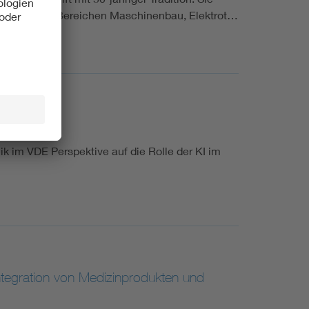
iträge aus den Bereichen Maschinenbau, Elektrot…
 im VDE Perspektive auf die Rolle der KI im
ntegration von Medizinprodukten und