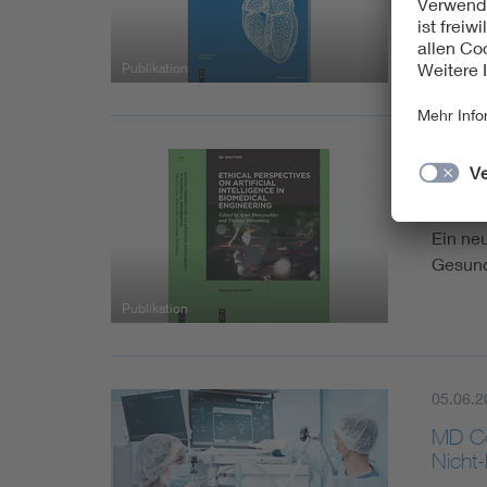
verste
Publikation
09.03.2
Healt
Ein ne
Gesun
Publikation
05.06.2
MD Co
Nicht