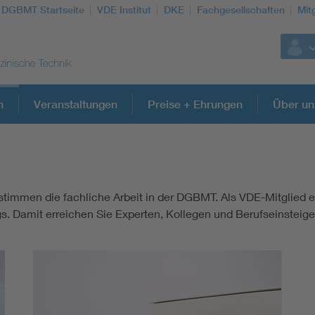
DGBMT Startseite
VDE Institut
DKE
Fachgesellschaften
Mit
n
Veranstaltungen
Preise + Ehrungen
Über un
Weitere Themen
mmen die fachliche Arbeit in der DGBMT. Als VDE-Mitglied er
Assisted Living
 Damit erreichen Sie Experten, Kollegen und Berufseinsteiger 
Prostheses + implants