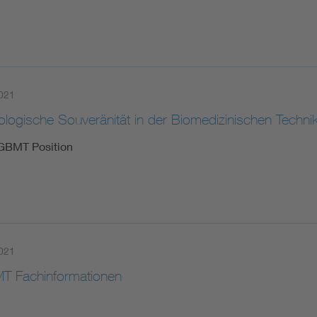
021
ologische Souveränität in der Biomedizinischen Techn
GBMT Position
021
 Fachinformationen