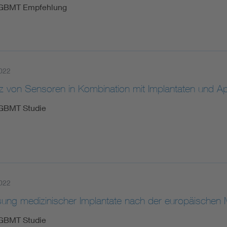
GBMT Empfehlung
022
tz von Sensoren in Kombination mit Implantaten und A
GBMT Studie
022
sung medizinischer Implantate nach der europäischen
GBMT Studie