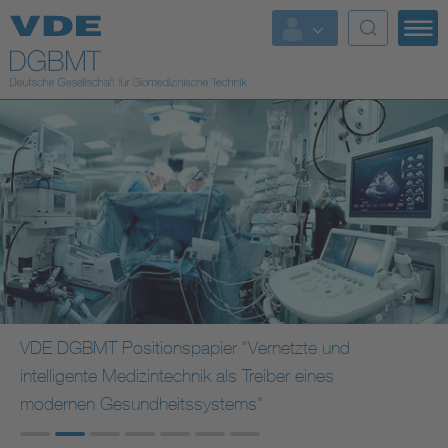
Top Themen
Fokusthemen
Energy
AI & Digital Trust
Health
Mobility
VDE DGBMT Positionspapier "Vernetzte und
intelligente Medizintechnik als Treiber eines
Standards
modernen Gesundheitssystems"
Weitere Themen