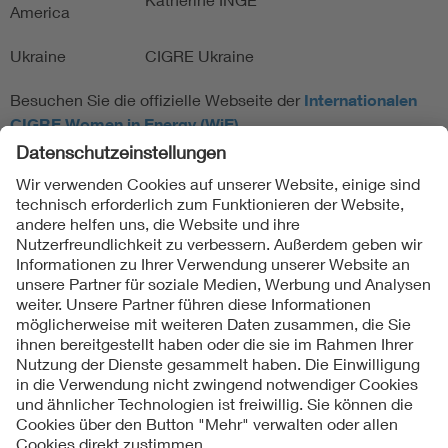
America
Ukraine
CIGRE Ukraine
Besuchen Sie die offizielle Webseite der
Internationalen
CIGRE Women
in Energy
(WiE).
Folgen Sie uns
Kontakte
Service