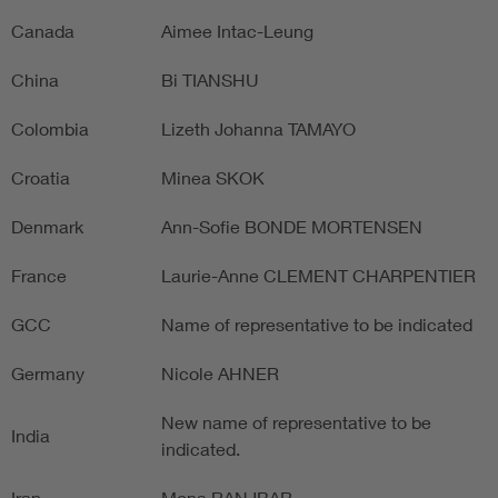
Canada
Aimee Intac-Leung
China
Bi TIANSHU
Colombia
Lizeth Johanna TAMAYO
Croatia
Minea SKOK
Denmark
Ann-Sofie BONDE MORTENSEN
France
Laurie-Anne CLEMENT CHARPENTIER
GCC
Name of representative to be indicated
Germany
Nicole AHNER
New name of representative to be
India
indicated.
Iran
Mona RANJBAR