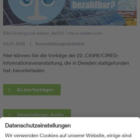
Bild Hintergrund adrian_ilie825 / stock.adobe.com
15.01.2025
Veranstaltungsrückblick
Hier können Sie die Vorträge der 22. CIGRE/CIRED-
Informationsveranstaltung, die in Dresden stattgefunden
hat, herunterladen.
Zu den Vorträgen
Veranstaltungs-Archiv