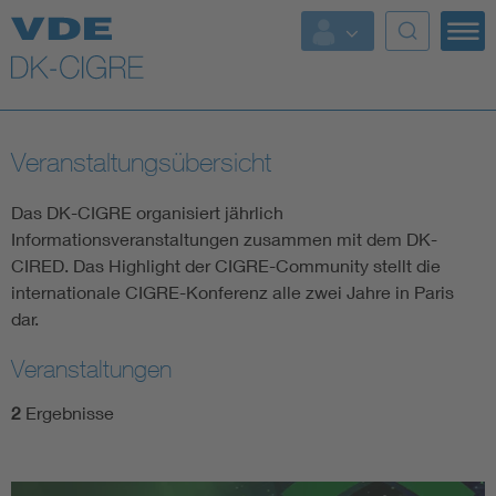
Top Themen
Fokusthemen
Veranstaltungsübersicht
Energy
Das DK-CIGRE organisiert jährlich
AI & Digital Trust
Informationsveranstaltungen zusammen mit dem DK-
CIRED. Das Highlight der CIGRE-Community stellt die
internationale CIGRE-Konferenz alle zwei Jahre in Paris
Health
dar.
Mobility
Veranstaltungen
2
Ergebnisse
Standards
Weitere Themen