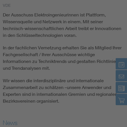
VDE
Assisted Living
Bui
Der Ausschuss Elektroingenieurinnen ist Plattform,
Wissensquelle und Netzwerk in einem. Mit seiner
Electromobility
Inf
technisch-wissenschaftlichen Arbeit treibt er Innovationen
in den Schlüsseltechnologien voran.
Energy efficiency
Edu
In der fachlichen Vernetzung erhalten Sie als Mitglied Ihrer
Fachgesellschaft / Ihrer Ausschüsse wichtige
Energy storage
Ren
Informationen zu Techniktrends und gestalten Richtlinien
und Trendanalysen mit.
Functional safety
Env
Wir wissen die interdisziplinäre und internationale
Zusammenarbeit zu schätzen –unsere Anwender und
Experten sind in internationalen Gremien und regionalen
Bezirksvereinen organisiert.
News