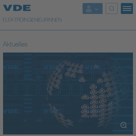
Top Themen
Fokusthemen
Aktuelles
Energy
AI & Digital Trust
Health
Mobility
Standards
Weitere Themen