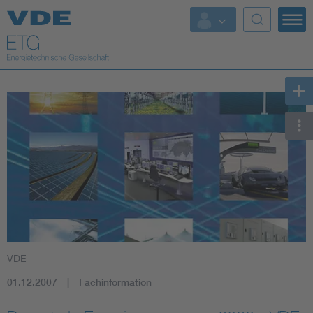
Top Themen
Fokusthemen
Energy
AI & Digital Trust
Health
Mobility
VDE
Standards
01.12.2007
Fachinformation
Weitere Themen