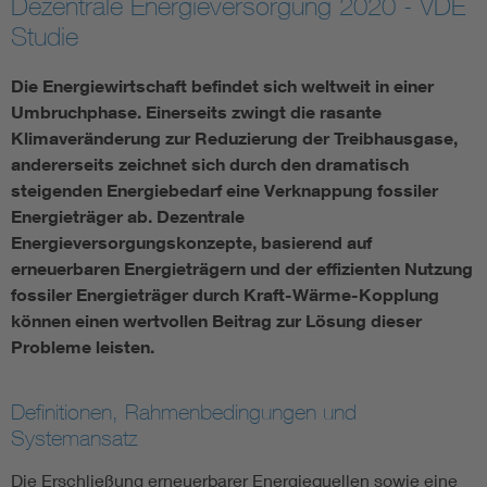
Dezentrale Energieversorgung 2020 - VDE
Studie
Energy efficiency
Die Energiewirtschaft befindet sich weltweit in einer
Energy grids
Umbruchphase. Einerseits zwingt die rasante
Klimaveränderung zur Reduzierung der Treibhausgase,
Energy storage
andererseits zeichnet sich durch den dramatisch
steigenden Energiebedarf eine Verknappung fossiler
Energieträger ab. Dezentrale
Renewable energies
Energieversorgungskonzepte, basierend auf
erneuerbaren Energieträgern und der effizienten Nutzung
Kompetenzzentrum Smart Grid
fossiler Energieträger durch Kraft-Wärme-Kopplung
können einen wertvollen Beitrag zur Lösung dieser
Probleme leisten.
Definitionen, Rahmenbedingungen und
Systemansatz
Die Erschließung erneuerbarer Energiequellen sowie eine