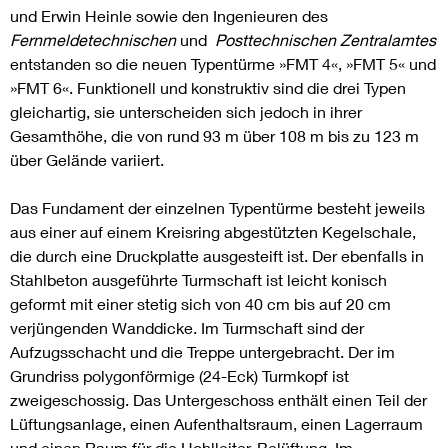
und Erwin Heinle sowie den Ingenieuren des
Fernmeldetechnischen
und
Posttechnischen Zentralamtes
entstanden so die neuen Typentürme »FMT 4«, »FMT 5« und
»FMT 6«. Funktionell und konstruktiv sind die drei Typen
gleichartig, sie unterscheiden sich jedoch in ihrer
Gesamthöhe, die von rund 93 m über 108 m bis zu 123 m
über Gelände variiert.
Das Fundament der einzelnen Typentürme besteht jeweils
aus einer auf einem Kreisring abgestützten Kegelschale,
die durch eine Druckplatte ausgesteift ist. Der ebenfalls in
Stahlbeton ausgeführte Turmschaft ist leicht konisch
geformt mit einer stetig sich von 40 cm bis auf 20 cm
verjüngenden Wanddicke. Im Turmschaft sind der
Aufzugsschacht und die Treppe untergebracht. Der im
Grundriss polygonförmige (24-Eck) Turmkopf ist
zweigeschossig. Das Untergeschoss enthält einen Teil der
Lüftungsanlage, einen Aufenthaltsraum, einen Lagerraum
und einen Raum für die Hohlleiter-Belüftung. Im