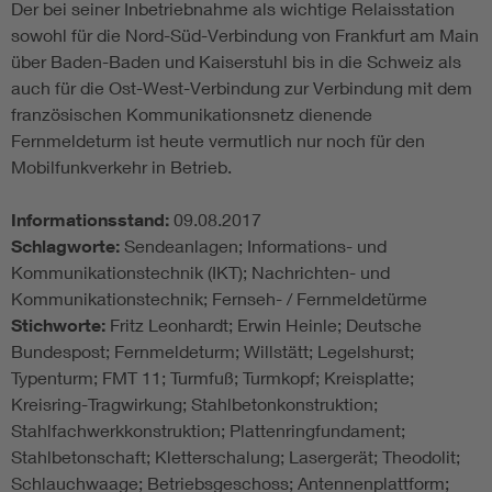
Der bei seiner Inbetriebnahme als wichtige Relaisstation
sowohl für die Nord-Süd-Verbindung von Frankfurt am Main
über Baden-Baden und Kaiserstuhl bis in die Schweiz als
auch für die Ost-West-Verbindung zur Verbindung mit dem
französischen Kommunikationsnetz dienende
Fernmeldeturm ist heute vermutlich nur noch für den
Mobilfunkverkehr in Betrieb.
Informationsstand:
09.08.2017
Schlagworte:
Sendeanlagen; Informations- und
Kommunikationstechnik (IKT); Nachrichten- und
Kommunikationstechnik; Fernseh- / Fernmeldetürme
Stichworte:
Fritz Leonhardt; Erwin Heinle; Deutsche
Bundespost; Fernmeldeturm; Willstätt; Legelshurst;
Typenturm; FMT 11; Turmfuß; Turmkopf; Kreisplatte;
Kreisring-Tragwirkung; Stahlbetonkonstruktion;
Stahlfachwerkkonstruktion; Plattenringfundament;
Stahlbetonschaft; Kletterschalung; Lasergerät; Theodolit;
Schlauchwaage; Betriebsgeschoss; Antennenplattform;