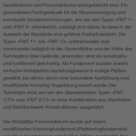
Sanitärräume und Personalräume untergebracht sind. Ein
gesondertes Flachgebäude für die Stromversorgung und
eventuelle Sendereinrichtungen, wie bei den Typen »FMT 1«
und »FMT 2« erforderlich, erübrigt sich daher, so dass in der
Auswahl der Standorte eine größere Freiheit besteht. Die
Typen »FMT 11« bis »FMT 13« unterscheiden sich
voneinander lediglich in der Gesamthöhe und der Höhe des
Turmkopfes über Gelände, ansonsten sind sie konstruktiv
und funktionell gleichartig. Als Fundament wurden jeweils
einfache Kreisplatten beziehungsweise 6-eckige Platten
gewählt, bei denen durch eine besondere Ausführung eine
modifizierte Kreisring-Tragwirkung erzielt wurde. Die
Turmköpfe sind, wie bei den überarbeiteten Typen »FMT
1/73« und »FMT 2/73« in einer Kombination aus Stahlbeton-
und Stahlfachwerk-Konstruktionen ausgeführt.
Der Willstätter Fernmeldeturm wurde auf einem
modifizierten Kreisringfundament (Plattenringfundament)
von 16 m Durchmesser und 2,80 m Stärke gegründet. Der