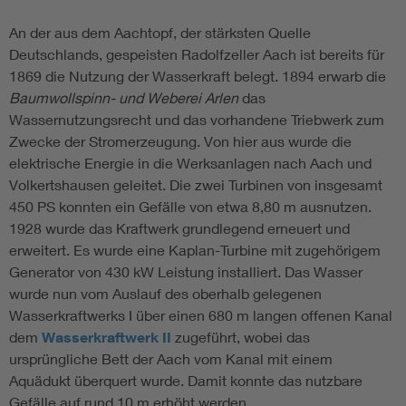
An der aus dem Aachtopf, der stärksten Quelle
Deutschlands, gespeisten Radolfzeller Aach ist bereits für
1869 die Nutzung der Wasserkraft belegt. 1894 erwarb die
Baumwollspinn- und Weberei Arlen
das
Wassernutzungsrecht und das vorhandene Triebwerk zum
Zwecke der Stromerzeugung. Von hier aus wurde die
elektrische Energie in die Werksanlagen nach Aach und
Volkertshausen geleitet. Die zwei Turbinen von insgesamt
450 PS konnten ein Gefälle von etwa 8,80 m ausnutzen.
1928 wurde das Kraftwerk grundlegend erneuert und
erweitert. Es wurde eine Kaplan-Turbine mit zugehörigem
Generator von 430 kW Leistung installiert. Das Wasser
wurde nun vom Auslauf des oberhalb gelegenen
Wasserkraftwerks I über einen 680 m langen offenen Kanal
dem
Wasserkraftwerk II
zugeführt, wobei das
ursprüngliche Bett der Aach vom Kanal mit einem
Aquädukt überquert wurde. Damit konnte das nutzbare
Gefälle auf rund 10 m erhöht werden.