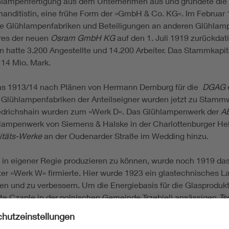
hlampenfertigung aus dem Unternehmen aus und gründete die
nditistin, eine frühe Form der »GmbH & Co. KG«. Im Februar 
re Glühlampenfabriken und Beteiligungen an anderen Glühlam
res der neuen
Osram GmbH KG
auf den 1. Juli 1919 zurückda
atte 3.200 Angestellte und 14.200 Arbeiter. Das Stammkapita
114 Mio. Mark.
das 1913/14 nach Plänen von Hermann Dernburg für die
DGAG
ie Glühlampenfabriken der Anteilseigner wurden jetzt zu Stammw
iedrichshain wurden zum »Werk D«. Das Glühlampenwerk der
A
ühlampenwerk von Siemens & Halske in der Charlottenburger He
itäts-Werke
an der Oudenarder Straße im Wedding hinzu.
 in eigener Regie produzieren zu können, wurde noch 1919 da
r »Werk W« firmierte. Hier wurde 1923 ein glastechnisches La
en und zu verbessern. Um die Energiebasis für die Glasprodukt
te Czaple in der polnischen Gemeinde Trzebiel) ansässigen
Ts