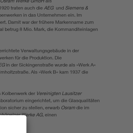
Osram Werke GmbH
als
1920 traten auch die
AEG
und
Siemens &
penwerken in das Unternehmen ein. Im
tiert. Damit war der frühere Markenname zum
l betrug 8 Mio. Mark, die Kommanditeinlagen
errichtete Verwaltungsgebäude in der
erken für die Produktion. Die
EG
in der Sickingenstraße wurde als »Werk A«
lmholtzstraße. Als »Werk B« kam 1937 die
s Kolbenwerk der
Vereinigten Lausitzer
boratorium eingerichtet, um die Glasqualitäten
ion sicher zu stellen, erwarb
Osram
die im
chöpelner Werke AG,
einen