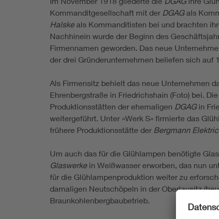
Im November 1918 gliederte die
DGAG
ihre Glü
Kommanditgesellschaft mit der
DGAG
als Komma
Halske
als Kommanditisten bei und brachten ih
Nachhinein wurde der Beginn des Geschäftsjah
Firmennamen geworden. Das neue Unternehmen h
der drei Gründerunternehmen beliefen sich auf 
Als Firmensitz behielt das neue Unternehmen 
Ehrenbergstraße in Friedrichshain (Foto) bei. D
Produktionsstätten der ehemaligen
DGAG
in Fr
weitergeführt. Unter »Werk S« firmierte das Gl
frühere Produktionsstätte der
Bergmann Elektric
Um auch das für die Glühlampen benötigte Glas
Glaswerke
in Weißwasser erworben, das nun unte
für die Glühlampenproduktion weiter zu erforsch
damaligen Neutschöpeln in der Oberlausitz (heu
Braunkohlenbergbaubetrieb.