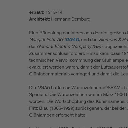
erbaut:
1913-14
Architekt:
Hermann Dernburg
Eine Bündelung der Interessen der drei großen 
Gasglühlicht-AG (
DGAG
)
und der
Siemens & Ha
der
General Electric Company (GE)
- abgezeichn
Zusammenschluss forciert. Hinzu kam, dass 1913
technischen Vervollkommnung der Glühlampe erz
evakuiert worden waren, damit der Luftsauersto
Glühfadenmaterials verringert und damit die Leu
Die
DGAG
hatte das Warenzeichen »OSRAM« bere
Spanien. Das Warenzeichen war im März 1906
worden. Die Wortschöpfung des Kunstnamens, d
Fritz Blau (1865-1929) zurückgehen, der bei der
Glühlampen erforscht hatte.