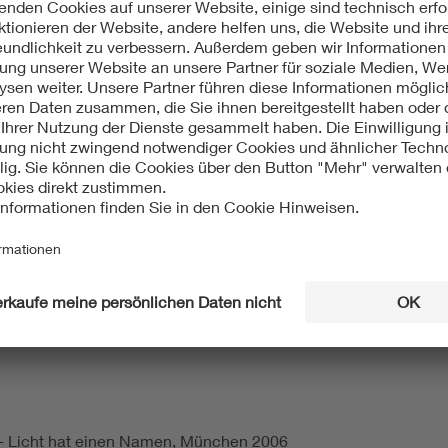
ng zeichnete sich für
Osram
mit dem Lizenzerwerb zur Benutzu
n und Glasstäbe als Vorprodukte für die Glühlampenherstellun
kosten, sondern wesentlich auch zur Qualitätsverbesserung be
trieb genommen.
 1926/27 die Maschinenglasproduktion in Berlin vollkommen n
uar 1927 an.
 Elektro- und Informationstechnik; Gebäudetechnik + Hausgerä
hlicht AG; DGAG; Allgemeine Elektricitäts-Gesellschaft; AEG;
H KG; Osram; Vereinigte Lausitzer Glaswerke; Tschöpelner 
m - Licht hat einen Namen, München 2006