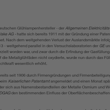
deutschen Glühlampenhersteller - der
Allgemeinen Elektricitäts
lske AG -
hatte sich bereits 1911 mit der Gründung einer Pate
et. Nach dem weitgehenden Verlust der Auslandsmärkte infolg
 - weitgehend parallel in den Versuchslaboratorien der
GE
un
ielt worden war, und zwar durch die Erfindung der Gasfüllun
ff die Metallglühfäden nicht oxydierte, wurde nun durch das F
chtkraft wesentlich erhöht.
its seit 1906 durch Firmengründungen und Firmenbeteiligunge
 beim
Kaiserlichen Patentamt
angemeldet und einen Monat spät
er sich aus Namensbestandteilen der Metalle Osmium und Wo
DGAG
den bestimmenden Einfluss der Oberflächenbeschaffenhe