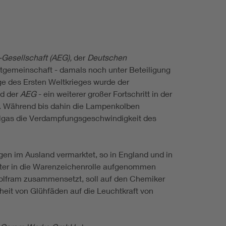
-Gesellschaft (AEG),
der
Deutschen
ntgemeinschaft - damals noch unter Beteiligung
e des Ersten Weltkrieges wurde der
d der
AEG
- ein weiterer großer Fortschritt in der
g. Während bis dahin die Lampenkolben
üllgas die Verdampfungsgeschwindigkeit des
n im Ausland vermarktet, so in England und in
er in die Warenzeichenrolle aufgenommen
lfram zusammensetzt, soll auf den Chemiker
it von Glühfäden auf die Leuchtkraft von