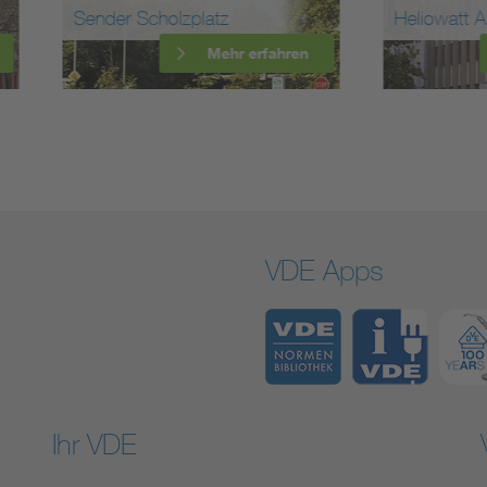
r Scholzplatz
Heliowatt AG
Mehr erfahren
Mehr erfa
VDE Apps
Ihr VDE