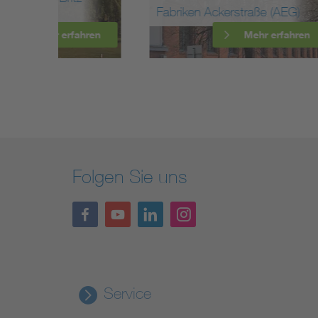
Fabriken Ackerstraße (AEG)
Sende
ahren
Mehr erfahren
Folgen Sie uns
Service