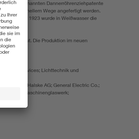
ng der so genannten Dannerröhrenziehpatente
g auf maschinellem Wege angefertigt werden.
i. Im Frühjahr 1923 wurde in Weißwasser die
eu aufgebaut. Die Produktion im neuen
te + SmartDevices; Lichttechnik und
 Siemens & Halske AG; General Electric Co.;
Werke AG; Maschinenglaswerk;