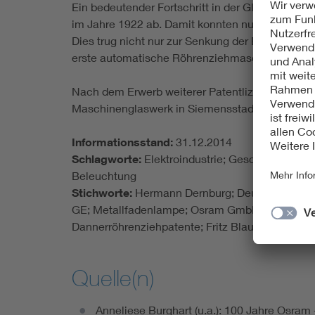
Ein bedeutender Fortschritt in der Glasherstellu
im Jahre 1922 ab. Damit konnten nun Glasröhre
Dies trug nicht nur zur Senkung der Erzeugungs
erste automatische Röhrenziehmaschine in Be
Nach dem Erwerb weiterer Patentlizenzen wurde
Maschinenglaswerk in Siemensstadt lief im Jan
Informationsstand:
31.12.2014
Schlagworte:
Elektroindustrie; Geschichte der
Beleuchtung
Stichworte:
Hermann Dernburg; Deutsche Gasglü
GE; Metallfadenlampe; Osram GmbH; Osram Gmb
Dannerröhrenziehpatente; Fritz Blau
Quelle(n)
Anneliese Burghart (u.a.): 100 Jahre Osra