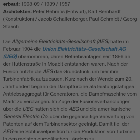
erbaut:
1908-09 / 1939 / 1957
Architekten:
Peter Behrens (Entwurf), Karl Bernhardt
(Konstruktion) / Jacob Schallenberger, Paul Schmidt / Georg
Stasch
Die
Allgemeine Elektricitäts-Gesellschaft (AEG)
hatte im
Februar 1904 die
Union Elektricitäts-Gesellschaft AG
(UEG)
übernommen, deren Betriebsanlagen seit 1896 an
der Huttenstraße in Moabit entstanden waren. Nach der
Fusion nutzte die
AEG
das Grundstück, um hier ihre
Turbinenfabrik aufzubauen. Kurz nach der Wende zum 20.
Jahrhundert begann die Dampfturbine als leistungsfähiges
Antriebsaggregat für Generatoren, die Dampfmaschine vom
Markt zu verdrängen. Im Zuge der Fusionsverhandlungen
über die
UEG
hatten sich die
AEG
und die amerikanische
General Electric Co.
über die gegenseitige Verwertung von
Patenten auf dem Turbinensektor geeinigt. Damit fiel der
AEG
eine Schlüsselposition für die Produktion von Turbinen
in den meisten europäischen Ländern zu.