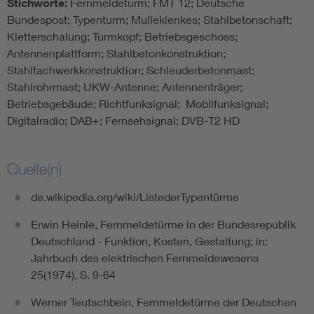
Stichworte:
Fernmeldeturm; FMT 12; Deutsche
Bundespost; Typenturm; Mulleklenkes; Stahlbetonschaft;
Kletterschalung; Turmkopf; Betriebsgeschoss;
Antennenplattform; Stahlbetonkonstruktion;
Stahlfachwerkkonstruktion; Schleuderbetonmast;
Stahlrohrmast; UKW-Antenne; Antennenträger;
Betriebsgebäude; Richtfunksignal; Mobilfunksignal;
Digitalradio; DAB+; Fernsehsignal; DVB-T2 HD
Quelle(n)
de.wikipedia.org/wiki/ListederTypentürme
Erwin Heinle, Fernmeldetürme in der Bundesrepublik
Deutschland - Funktion, Kosten, Gestaltung; in:
Jahrbuch des elektrischen Fernmeldewesens
25(1974), S. 9-64
Werner Teutschbein, Fernmeldetürme der Deutschen