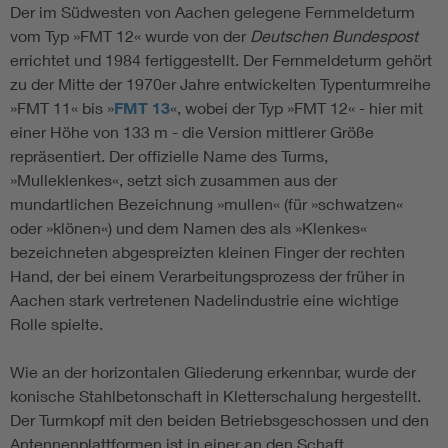
Der im Südwesten von Aachen gelegene Fernmeldeturm
vom Typ »FMT 12« wurde von der
Deutschen Bundespost
errichtet und 1984 fertiggestellt. Der Fernmeldeturm gehört
zu der Mitte der 1970er Jahre entwickelten Typenturmreihe
»FMT 11« bis »
FMT 13
«, wobei der Typ »FMT 12« - hier mit
einer Höhe von 133 m - die Version mittlerer Größe
repräsentiert. Der offizielle Name des Turms,
»Mulleklenkes«, setzt sich zusammen aus der
mundartlichen Bezeichnung »mullen« (für »schwatzen«
oder »klönen«) und dem Namen des als »Klenkes«
bezeichneten abgespreizten kleinen Finger der rechten
Hand, der bei einem Verarbeitungsprozess der früher in
Aachen stark vertretenen Nadelindustrie eine wichtige
Rolle spielte.
Wie an der horizontalen Gliederung erkennbar, wurde der
konische Stahlbetonschaft in Kletterschalung hergestellt.
Der Turmkopf mit den beiden Betriebsgeschossen und den
Antennenplattformen ist in einer an den Schaft