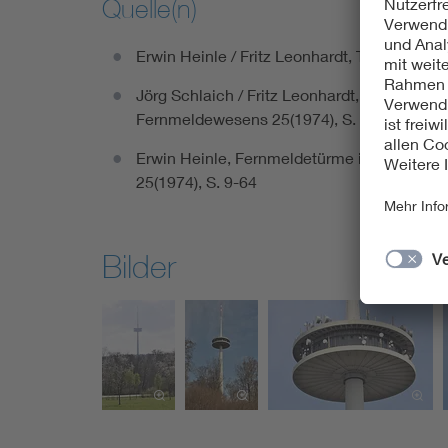
Quelle(n)
Erwin Heinle / Fritz Leonhardt, Türme aller Z
Jörg Schlaich / Fritz Leonhardt, Fritz, Zur
Fernmeldewesens 25(1974), S. 65-105
Erwin Heinle, Fernmeldetürme in der Bunde
25(1974), S. 9-64
Bilder