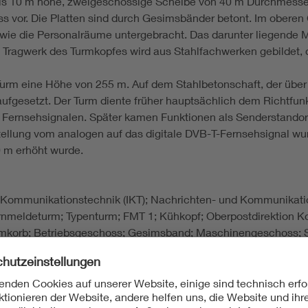
ls 10 m hohe, zweigeschossige Scheibe von 40 m Durchmesser g
s vor. Die Platten sind durch Gesimsbänder betont. Im obere
wie die Personalräume untergebracht. Das darunter liegende 
s Tragwerk des Turmkopfes wird aus Stahlfachwerken gebildet,
Turm eine Höhe von 255 m. Auf dem Stahlbetonschaft, der über 
aufgesetzt. Der Turm diente früher hauptsächlich dem Richtfun
Fernsehsignalen. Später kamen Funktionen als Senderstandort
ellung vom analogen auf das digitale DVB-T-Fernsehsignal wur
 m erhöht wurde.
 Kommunikationstechnik (IKT); Nachrichten- und Kommunikati
nmeldeturm; Typenturm; FMT 1; Kühkopf; Oberpostdirektion K
rmkorb; Betriebsgeschoss; Gesimsband; Maschinengeschoss; Sta
ragung; Fernsehsignal; Mobilfunknetz; Einspeisepunkt; Kabelf