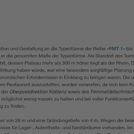
tion und Gestaltung an die Typentürme der Reihe »
FMT 1
« bis 
er die genormten Maße der Typentürme. Als Standort des Turm
t, dessen Plateau mehr als 300 m höher liegt als der Rhein. 
kung haben würde, war eine besonders sorgfältige Planung erfo
nomischen Erfordernissen in Einklang zu bringen waren. Die ur
em Restaurant auszustatten, wurden verworfen, da sich kein Ko
e der
Oberpostdirektion Koblenz
sowie des
Fernmeldetechnisch
n möglichst wenig massiv zu halten und bei voller Funktionser
g zu finden.
r von 28 m und eine Gründungstiefe von 4 m. Wegen der beso
chosse für Lager-, Aufenthalts- und Sanitärräume vorhanden. Im