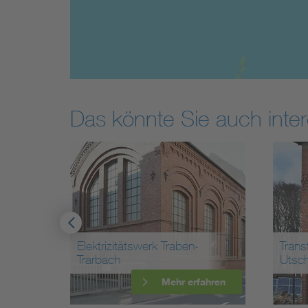
Das könnte Sie auch inter
Elektrizitätswerk Traben-
Trans
Trarbach
Utsc
ahren
Mehr erfahren