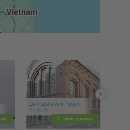
Elektrizitätswerk Traben-
Transf
Trarbach
Utsche
hren
Mehr erfahren