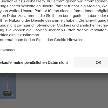
eiten - aller Kulturen, Stuttgart 1988
 konstruktiven Entwicklung der Fernmeldetürme in der Bundesrep
srepublik Deutschland - Funktion, Kosten, Gestaltung; in: Ja