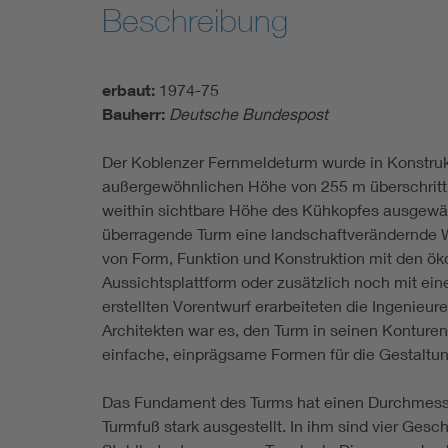
Beschreibung
erbaut:
1974-75
Bauherr:
Deutsche Bundespost
Der Koblenzer Fernmeldeturm wurde in Konstruk
außergewöhnlichen Höhe von 255 m überschritt 
weithin sichtbare Höhe des Kühkopfes ausgewähl
überragende Turm eine landschaftverändernde Wir
von Form, Funktion und Konstruktion mit den öko
Aussichtsplattform oder zusätzlich noch mit ein
erstellten Vorentwurf erarbeiteten die Ingenieur
Architekten war es, den Turm in seinen Konture
einfache, einprägsame Formen für die Gestaltun
Das Fundament des Turms hat einen Durchmesse
Turmfuß stark ausgestellt. In ihm sind vier Ges