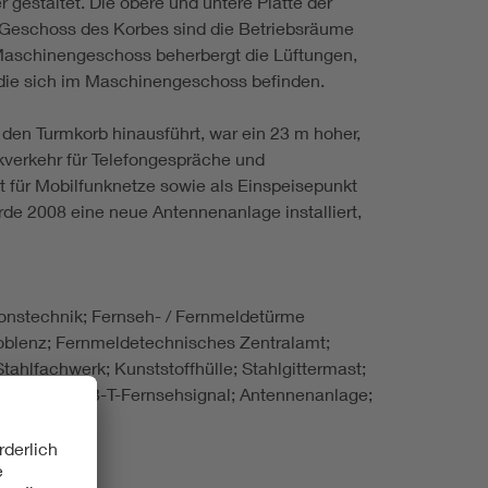
estaltet. Die obere und untere Platte der
n Geschoss des Korbes sind die Betriebsräume
Maschinengeschoss beherbergt die Lüftungen,
 die sich im Maschinengeschoss befinden.
den Turmkorb hinausführt, war ein 23 m hoher,
kverkehr für Telefongespräche und
 für Mobilfunknetze sowie als Einspeisepunkt
de 2008 eine neue Antennenanlage installiert,
onstechnik; Fernseh- / Fernmeldetürme
oblenz; Fernmeldetechnisches Zentralamt;
hlfachwerk; Kunststoffhülle; Stahlgittermast;
ernsehen; DVB-T-Fernsehsignal; Antennenanlage;