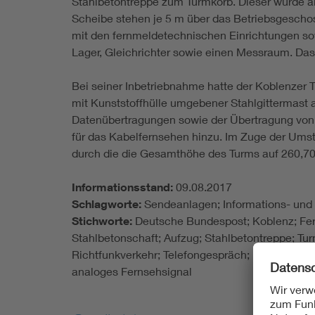
Stahlbetontreppe zum Turmkorb. Dieser wurde a
Scheibe stehen je 5 m über das Betriebsgeschos
mit den fernmeldetechnischen Einrichtungen so
Lager, Gleichrichter sowie einen Messraum. Da
Bei seiner Inbetriebnahme hatte der Koblenzer 
mit Kunststoffhülle umgebener Stahlgittermast 
Datenübertragungen sowie der Übertragung von 
für das Kabelfernsehen hinzu. Im Zuge der Umst
durch die die Gesamthöhe des Turms auf 260,70
Informationsstand:
09.08.2017
Schlagworte:
Sendeanlagen; Informations- und
Stichworte:
Deutsche Bundespost; Koblenz; Fer
Stahlbetonschaft; Aufzug; Stahlbetontreppe; Tu
Richtfunkverkehr; Telefongespräch; Datenübert
analoges Fernsehsignal