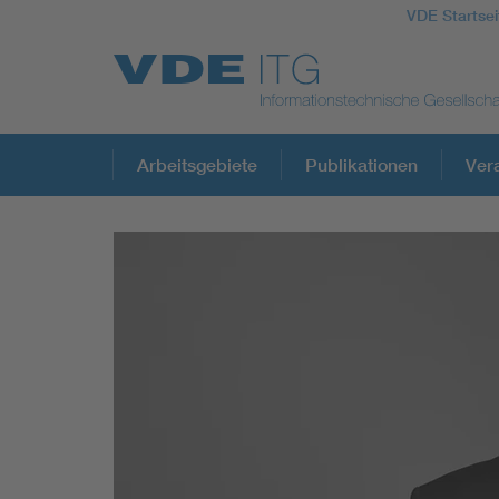
VDE Startsei
Top Themen
Arbeitsgebiete
Publikationen
Ver
Fokusthemen
Energy
AI & Digital Trust
Health