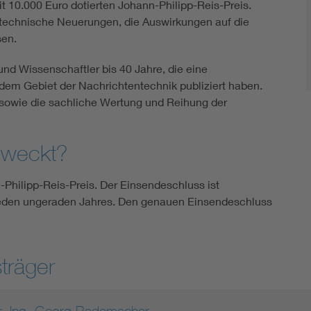
it 10.000 Euro dotierten Johann-Philipp-Reis-Preis.
echnische Neuerungen, die Auswirkungen auf die
sen.
nd Wissenschaftler bis 40 Jahre, die eine
 dem Gebiet der Nachrichtentechnik publiziert haben.
g sowie die sachliche Wertung und Reihung der
geweckt?
Philipp-Reis-Preis. Der Einsendeschluss ist
jeden ungeraden Jahres.
Den genauen Einsendeschluss
träger
r.-Ing. Georg Rademacher