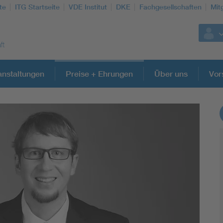
te
ITG Startseite
VDE Institut
DKE
Fachgesellschaften
Mit
anstaltungen
Preise + Ehrungen
Über uns
Vor
Weitere Themen
Information and communications technology ICT
Microelectronics