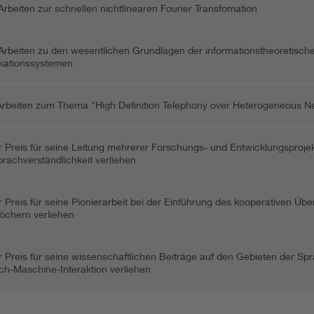
 Arbeiten zur schnellen nichtlinearen Fourier Transfomation
 Arbeiten zu den wesentlichen Grundlagen der informationstheoretische
ationssystemen
Arbeiten zum Thema "High Definition Telephony over Heterogeneous N
 Preis für seine Leitung mehrerer Forschungs- und Entwicklungsprojek
prachverständlichkeit verliehen
 Preis für seine Pionierarbeit bei der Einführung des kooperativen Üb
öchern verliehen
 Preis für seine wissenschaftlichen Beiträge auf den Gebieten der Sp
h-Maschine-Interaktion verliehen