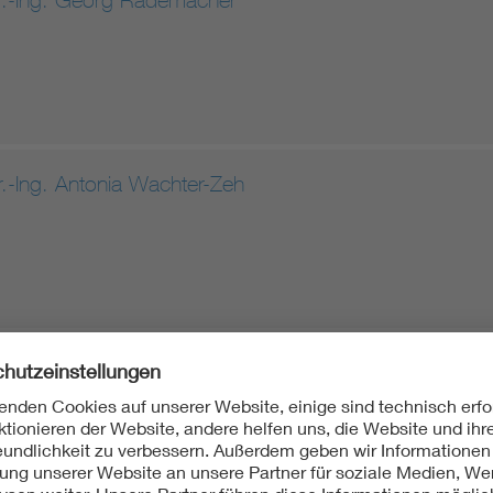
.-Ing. Antonia Wachter-Zeh
. Onur Günlü