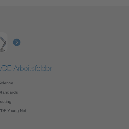
VDE Arbeitsfelder
Science
Standards
Testing
VDE Young Net