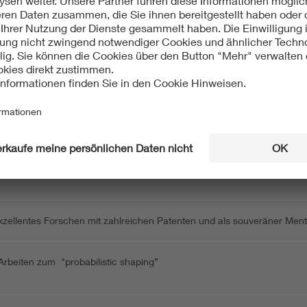
er Ehrung
herausragende Arbeit zum Schutz der Privatsphäre bei der Übermittlung
exzellentes Forschen mit zahlreichen Patenten und als souveräner Men
 Arbeiten zum "probabilistic shaping”