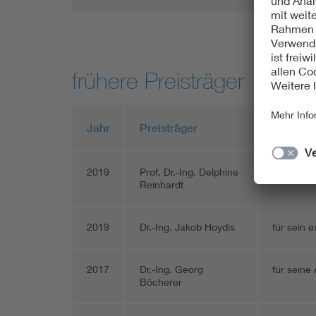
frühere Preisträger
Jahr
Preisträger
Grund d
2019
Prof. Dr.-Ing. Delphine
für ihre 
Reinhardt
2019
Dr.-Ing. Jakob Hoydis
für sein 
2017
Dr.-Ing. Georg
für seine
Böcherer