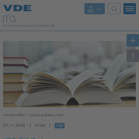
Top Themen
Fokusthemen
Energy
AI & Digital Trust
Health
Mobility
monticellllo / stock.adobe.com
Standards
27.11.2025
Preis
TOP
Weitere Themen