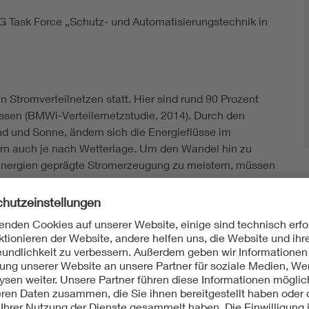
TG Task Force „Schutz- und Automatisierungstechnik in
 Stromverteilnetzen statt. Hier sind rund 90 Prozent
ssen (BMWi-Verteilernetzstudie, 2014). Durch den
 und Sonne, ändern sich die Energieflüsse im
dern auch je nach Wetterlage. Um den Wandel hin zu
Energien geprägte Stromerzeugung zu meistern, müssen
edarfsgerecht mit IT-Intelligenz ausgestattet und zu
s umgebaut werden.
r Einspeisung einen sicheren und stabilen Netzbetrieb
osten zu begrenzen. Darüber hinaus gilt es, nicht-
von Marktteilnehmern, neue Geschäftsmodelle und
en zu berücksichtigen. Welche automatisierungs- und
Umbau im einzelnen verbunden sind, beleuchtet die
chnik in aktiven Verteilnetzen“. Damit leistet die