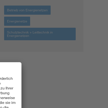
Betrieb von Energienetzen
Energienetze
Schutztechnik + Leittechnik in
Energienetzen