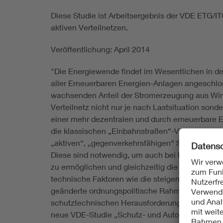
Diese Studie ist Arbeitsergebnis der VDE ETG/I
aktiven Verteilnetzen.
Veröffentlichung: April 2014
"Die Energiewende findet im Wesentlichen in den
aller Erneuerbaren Energien-Anlagen angeschlo
wachsenden Anteil der Stromerzeugung aus Wind
Verteilnetz nicht nur je nach Lastsituation son
einer mehr dezentralen und durch erneuerbare 
die klassischen „Einbahnstraßen“-Verteilnetze b
„aktiven“, „gegenverkehrsfähigen“ Smart Grid
Diese sind notwendig, um auch bei hochvolatile
zu ermöglichen und gleichzeitig die Netzausbauk
technische Faktoren wie die steigende Anzahl 
geänderte ordnungspolitische Rahmenbedingung
schutztechnischen Herausforderungen mit dem 
neue VDE-Studie „Schutz- und Automatisierungste