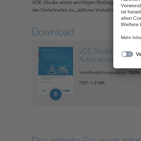
VDE-Studie einen wichtigen Beitrag zur Weiter
der Verteilnetze zu „aktiven Verteilnetzen“ und 
Download
VDE Studie Schutz- 
Automatisierungstech
Veröffentlichungsdatum
15.04
PDF:
1,9 MB
Das könnte Sie auch inter