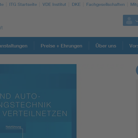
te
ITG Startseite
VDE Institut
DKE
Fachgesellschaften
Mit
anstaltungen
Preise + Ehrungen
Über uns
Vor
Weitere Themen
Information and communications technology ICT
Microelectronics