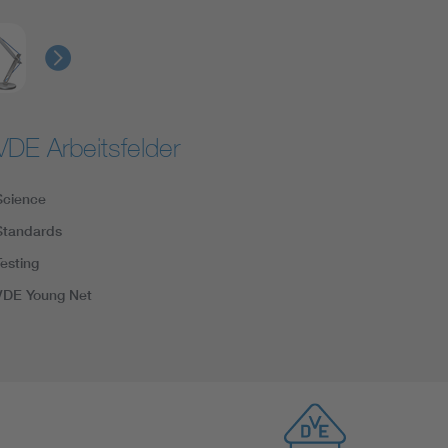
VDE Arbeitsfelder
Science
Standards
Testing
VDE Young Net