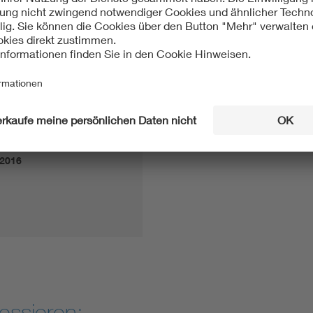
entwicklung
zu entsprechenden Migrationspfaden. ...)
und
nik - Kurzfassung
.2016
essieren: