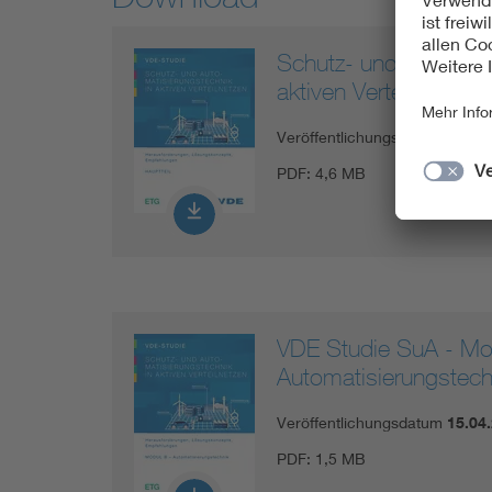
Schutz- und Automati
aktiven Verteilnetze
Veröffentlichungsdatum
15.04
PDF:
4,6 MB
VDE Studie SuA - Mo
Automatisierungstech
Veröffentlichungsdatum
15.04
PDF:
1,5 MB