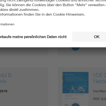
sierungstechnik in
VDE S
n - VDE Studie (Hau…
Veröffe
.2016
PDF:
4,
dul B
VDE S
nik
Netzle
.2016
Veröffe
PDF:
6,