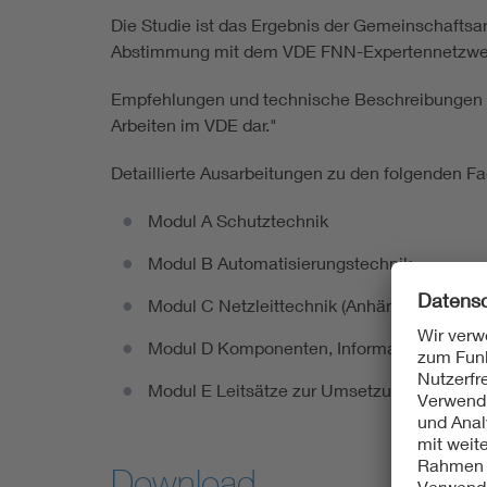
Die Studie ist das Ergebnis der Gemeinschaftsa
Abstimmung mit dem VDE FNN-Expertennetzwer
Empfehlungen und technische Beschreibungen de
Arbeiten im VDE dar."
Detaillierte Ausarbeitungen zu den folgenden F
Modul A Schutztechnik
Modul B Automatisierungstechnik
Modul C Netzleittechnik (Anhänge stehen a
Modul D Komponenten, Informations- und 
Modul E Leitsätze zur Umsetzung
Download