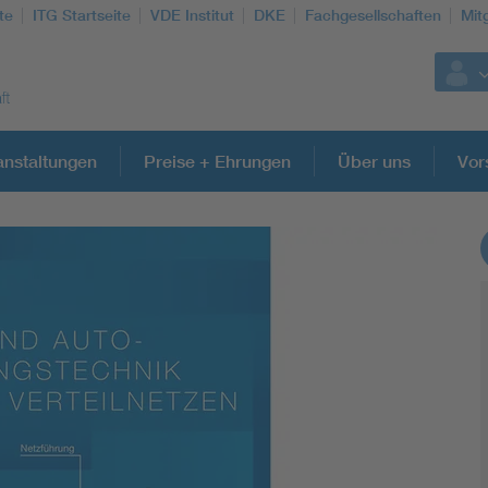
te
ITG Startseite
VDE Institut
DKE
Fachgesellschaften
Mit
anstaltungen
Preise + Ehrungen
Über uns
Vor
Weitere Themen
Information and communications technology ICT
Microelectronics