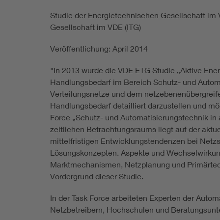
Studie der Energietechnischen Gesellschaft im
Gesellschaft im VDE (ITG)
Veröffentlichung: April 2014
"In 2013 wurde die VDE ETG Studie „Aktive Energ
Handlungsbedarf im Bereich Schutz- und Automa
Verteilungsnetze und dem netzebenenübergreif
Handlungsbedarf detailliert darzustellen und m
Force „Schutz- und Automatisierungstechnik in 
zeitlichen Betrachtungsraums liegt auf der aktu
mittelfristigen Entwicklungstendenzen bei Netzs
Lösungskonzepten. Aspekte und Wechselwirku
Marktmechanismen, Netzplanung und Primärtechn
Vordergrund dieser Studie.
In der Task Force arbeiteten Experten der Automa
Netzbetreibern, Hochschulen und Beratungsunt