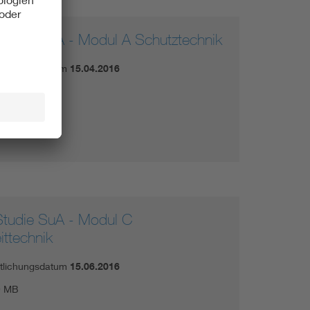
tudie SuA - Modul A Schutztechnik
ntlichungsdatum
15.04.2016
5 MB
tudie SuA - Modul C
ittechnik
ntlichungsdatum
15.06.2016
9 MB