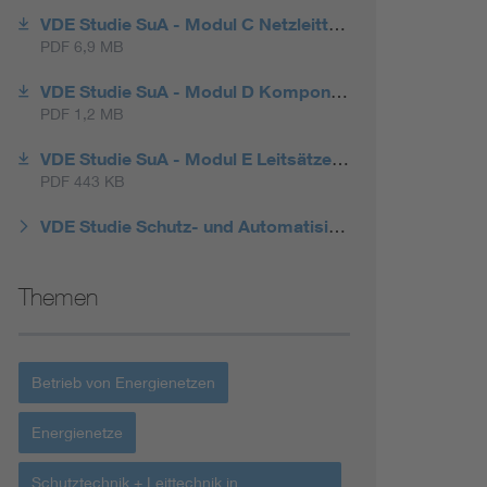
VDE Studie SuA - Modul C Netzleittechnik
PDF 6,9 MB
VDE Studie SuA - Modul D Komponenten, IKT
PDF 1,2 MB
VDE Studie SuA - Modul E Leitsätze zur Umsetzung
PDF 443 KB
VDE Studie Schutz- und Automatisierungstechnik in aktiven Verteilnetzen - Kurzfassung
Themen
Betrieb von Energienetzen
Energienetze
Schutztechnik + Leittechnik in