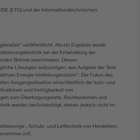
 VDE (ETG) und der Informationstechnischen
ienetze“ veröffentlicht. Als ein Ergebnis wurde
tisierungstechnik bei der Entwicklung der
enden Betrieb beschrieben. Diesen
ögliche Lösungen aufzuzeigen, war Aufgabe der Task
aktiven Energie-Verteilungsnetzen“. Der Fokus des
ellen Ausgangssituation einschließlich der kurz- und
ituationen und Verfügbarkeit von
ngen zum Übertragungsnetz, Rechtsrahmen und
ik werden berücksichtigt, stehen jedoch nicht im
tisierungs-, Schutz- und Leittechnik von Herstellern,
ernehmen mit.