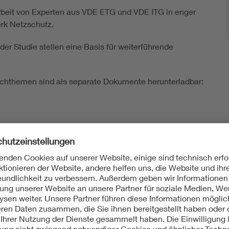
rbeit von Experten aus VDE ETG und VDE ITG in enger
k Netzschutz.
r Studie stellen eine Basis für weiterführende
achthemen sind als separate Dokumente herunterladbar:
uf Anfrage zur Verfügung)
Kommunikationstechnik