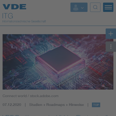
Top Themen
Fokusthemen
Energy
AI & Digital Trust
Health
Mobility
Connect world / stock.adobe.com
Standards
07.12.2020
Studien + Roadmaps + Hinweise
TOP
Weitere Themen