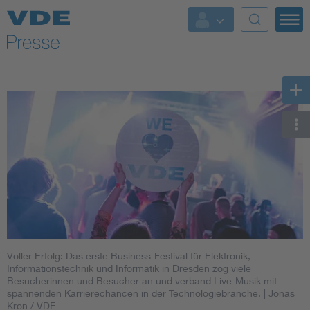
Top Themen
Fokusthemen
Energy
AI & Digital Trust
Health
Mobility
Voller Erfolg: Das erste Business-Festival für Elektronik,
Standards
Informationstechnik und Informatik in Dresden zog viele
Besucherinnen und Besucher an und verband Live-Musik mit
spannenden Karrierechancen in der Technologiebranche.
| Jonas
Weitere Themen
Kron / VDE