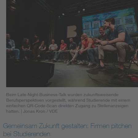
Beim Late-Night-Business-Talk wurden zukunftsweisende
Berufsperspektiven vorgestellt, während Studierende mit einem
einfachen QR-Code-Scan direkten Zugang zu Stellenanzeigen
hatten.
| Jonas Kron / VDE
Gemeinsam Zukunft gestalten: Firmen pitchen
bei Studierenden