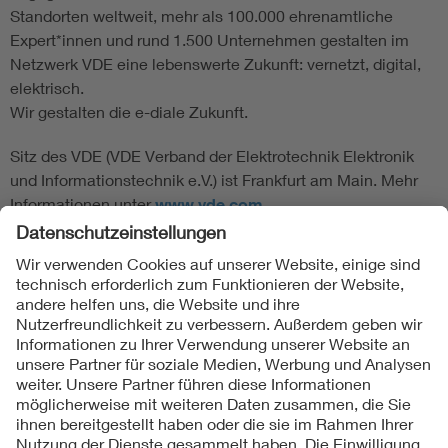
Standorten weltweit, mehr als 100.000 ehrenamtliche
Expert*innen und rund 1.500 Unternehmen gestalten im
Netzwerk VDE eine lebenswerte Zukunft: vernetzt, digital,
elektrisch.
Wir gestalten die e-diale Zukunft.
Sitz des VDE (VDE Verband der Elektrotechnik Elektronik
und Informationstechnik e.V.) ist Frankfurt am Main. Mehr
Informationen unter
www.vde.com
Folgen Sie uns