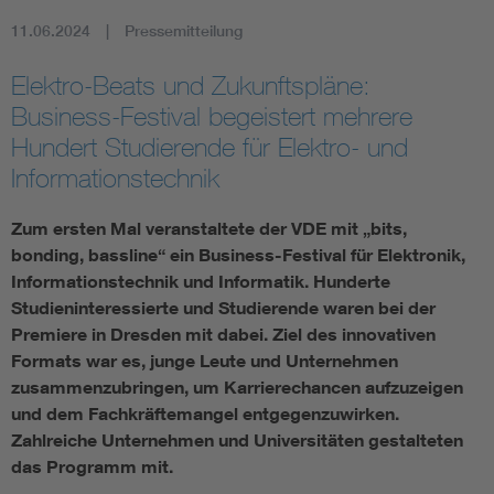
11.06.2024
Pressemitteilung
Assisted Living
Bui
Elektro-Beats und Zukunftspläne:
Electromobility
Inf
Business-Festival begeistert mehrere
Hundert Studierende für Elektro- und
Energy efficiency
Edu
Informationstechnik
Energy storage
Ren
Zum ersten Mal veranstaltete der VDE mit „bits,
bonding, bassline“ ein Business-Festival für Elektronik,
Informationstechnik und Informatik. Hunderte
Functional safety
Env
Studieninteressierte und Studierende waren bei der
Premiere in Dresden mit dabei. Ziel des innovativen
Formats war es, junge Leute und Unternehmen
zusammenzubringen, um Karrierechancen aufzuzeigen
und dem Fachkräftemangel entgegenzuwirken.
Zahlreiche Unternehmen und Universitäten gestalteten
das Programm mit.