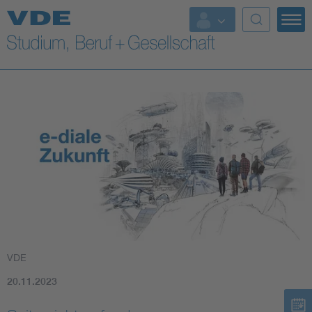
Top Themen
Fokusthemen
Energy
AI & Digital Trust
Health
Mobility
VDE
Standards
20.11.2023
Weitere Themen