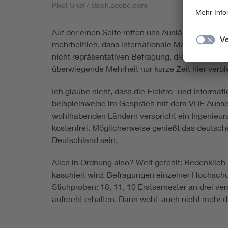
Pixel-Shot / stock.adobe.com
Auf der einen Seite retten uns Ausländer die Er
mehrheitlich, dass internationale Masterprogra
nicht repräsentativen Befragung, die ich 2022 z
überwiegende Mehrheit nur kurze Zeit hier verbl
Ich glaube nicht, dass die Elektro- und Informa
beispielsweise im Gespräch mit dem VDE Ausschu
wohlhabenden Ländern verspricht ein Ingenieurs
kostenfrei. Möglicherweise genießt das deutsch
Deutschland sein.
Alles in Ordnung also? Weit gefehlt: Bedenkli
kaschiert wird. Befragungen einzelner Hochsch
Stichproben: 18, 11, 10 Erstsemester an drei v
aufrecht erhalten. Dann wohl auch nicht mehr 