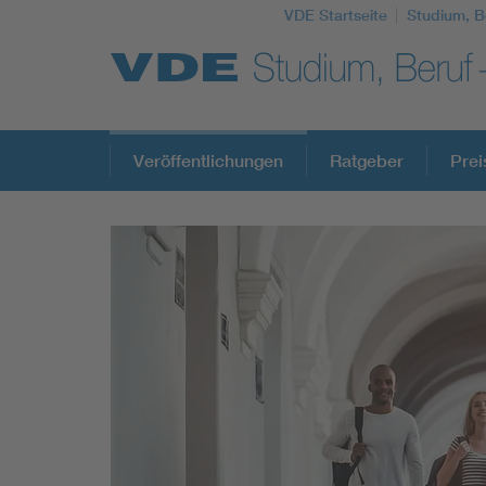
VDE Startseite
Studium, B
Top Themen
Veröffentlichungen
Ratgeber
Prei
Fokusthemen
Energy
AI & Digital Trust
Health