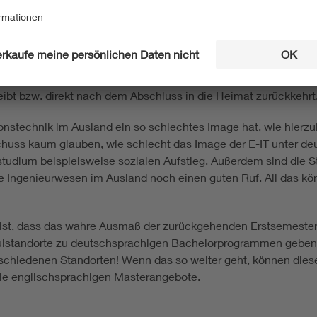
jeder zehnte Elektrotechnik-Studierende aus China (!).
stsemester-Statistik in der Elektro- und Informationstechnik. 
mme gut laufen. Auf der anderen Seite bin ich beim Verbleib a
.B. unter chinesischen Elektrotechnik-Studierenden durchgefüh
eibt bzw. direkt nach dem Abschluss in die Heimat zurückkehrt
tionstechnik im Ausland ein so schlechtes Image hat, wie hier
ss kaum glauben, wie schlecht das Image der E-IT unter deut
tudium beispielsweise sozialen Aufstieg. Außerdem sind die S
e Ingenieurwesen im Ausland noch einen guten Ruf. All das kön
ch ist, dass das wahre Ausmaß der zurückgehenden Erstsemeste
ulstandorte zu deutschsprachigen Bachelorprogrammen geben G
erschiedenen Standorten! Wenn das so weiter geht, können die
die englischsprachigen Masterangebote.