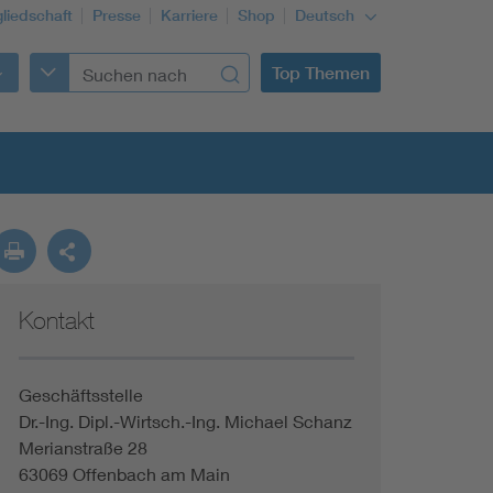
gliedschaft
Presse
Karriere
Shop
Deutsch
Top Themen
Kontakt
Building Services Engineering
Information and communications technology ICT
Geschäftsstelle
Dr.-Ing. Dipl.-Wirtsch.-Ing. Michael Schanz
Merianstraße 28
Education + profession
63069 Offenbach am Main