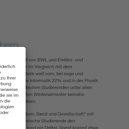
chern
ormatik gefolgt von BWL und Elektro- und
hen liegen wir im Vergleich mit dem
ormationstechnik weit vorn, bei sage und
 nur 23%, der Informatik 22% und in der Physik
il an ausländischen Studierenden unter allen
s sich im letzten Wintersemester beinahe
eschrieben haben.
huss „Studium, Beruf und Gesellschaft“ mit
, dass chinesische Studierende den
n, nämlich rund ein Drittel. Somit kommt etwa