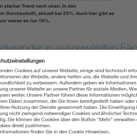
n starker Trend nach oben. In den
m Durchschnitt, aktuell bei 23%. Auch hier gibt es
vor waren es nur 18%.
tudierender in ausgewählten Fä
Am beliebtesten bei Ausländern ist das Studium der Inf
Informationstechnik – in absoluten Zahlen. Relativ gese
Maschinenbau und der Informatik in der Elektro- und Inf
schreibe 35% Ausländeranteil. Im Maschinenbau sind es
sogar nur 8%. Elektrotechnik hat sogar den größten Ante
Studienfächern überhaupt. Aktuell meldet das CHE, das
unglaubliche 42% Nicht-Inländer in Elektrotechnik eing
Eine etwas zurückliegende Untersuchung vom VDE Aussc
ausgewählten Universitäten und Fachhochschulen ergab
überwiegenden Teil der Gruppe von Ausländern ausmache