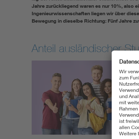
Jahre zurückliegend waren es nur 10%, also ei
Ingenieurwissenschaften liegen wir über diese
Bewegung in dieselbe Richtung: Fünf Jahre zu
Anteil ausländischer S