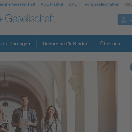
eruf + Gesellschaft
VDE Institut
DKE
Fachgesellschaften
Mit
se + Ehrungen
Buchreihe für Kinder
Über uns
Weitere Themen
Assisted Living
Electromobility
Energy efficiency