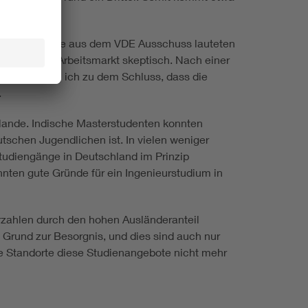
Aktuelle Berichte aus dem VDE Ausschuss lauteten
m deutschen Arbeitsmarkt skeptisch. Nach einer
rt hatte, kam ich zu dem Schluss, dass die
.
zulande. Indische Masterstudenten konnten
schen Jugendlichen ist. In vielen weniger
tudiengänge in Deutschland im Prinzip
nten gute Gründe für ein Ingenieurstudium in
rzahlen durch den hohen Ausländeranteil
rund zur Besorgnis, und dies sind auch nur
se Standorte diese Studienangebote nicht mehr