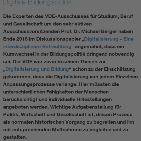
Digitale Bildungspolitik
Assisted Living
Bui
Die Experten des VDE-Ausschusses für Studium, Beruf
und Gesellschaft um den sehr aktiven
Electromobility
Inf
Ausschussvorsitzenden Prof. Dr. Michael Berger haben
Ende 2018 im Diskussionspapier „
Digitalisierung – Eine
interdisziplinäre Betrachtung
“ angemahnt, dass ein
Energy efficiency
Edu
Kurswechsel in der Bildungspolitik dringend notwendig
sei. Der VDE war zuvor in seinen Thesen zur
Energy storage
Ren
„
Digitalisierung und Bildung
“ schon zu der Einschätzung
gekommen, dass die Digitalisierung von jedem Einzelnen
Functional safety
Env
Anpassungsprozesse verlange. Hier müssten die
unterschiedlichen Fähigkeiten der Menschen
berücksichtigt und individuelle Hilfestellungen
angeboten werden. Wichtige Aufgabenstellung für
Politik, Wirtschaft und Gesellschaft ist, diesen Prozess
als normalen historischen Vorgang zu begreifen und ihn
mit entsprechenden Maßnahmen zu begleiten und zu
gestalten.