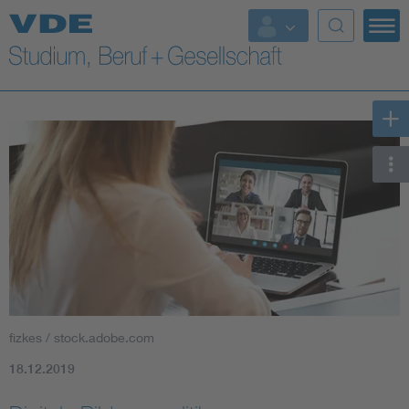
Top Themen
Fokusthemen
Energy
AI & Digital Trust
Health
Mobility
fizkes / stock.adobe.com
Standards
18.12.2019
Weitere Themen