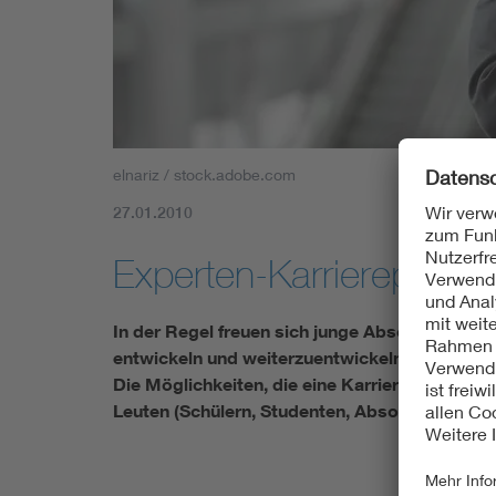
Mobility
Standards
elnariz / stock.adobe.com
27.01.2010
Experten-Karrierepfade 
In der Regel freuen sich junge Absolventen de
entwickeln und weiterzuentwickeln - für Sich
Die Möglichkeiten, die eine Karriere als Ingen
Leuten (Schülern, Studenten, Absolventen) noc