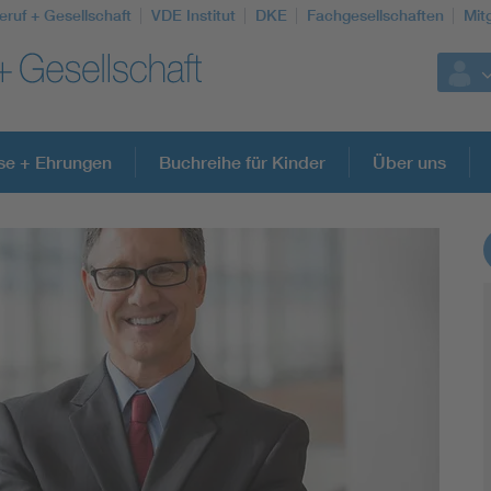
eruf + Gesellschaft
VDE Institut
DKE
Fachgesellschaften
Mit
se + Ehrungen
Buchreihe für Kinder
Über uns
Weitere Themen
Assisted Living
Electromobility
Energy efficiency