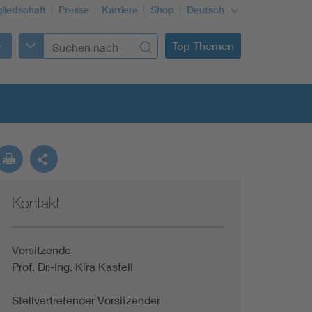
gliedschaft
Presse
Karriere
Shop
Deutsch
Top Themen
Kontakt
Building Services Engineering
Information and communications technology ICT
Vorsitzende
Prof. Dr.-Ing. Kira Kastell
Education + profession
Stellvertretender Vorsitzender