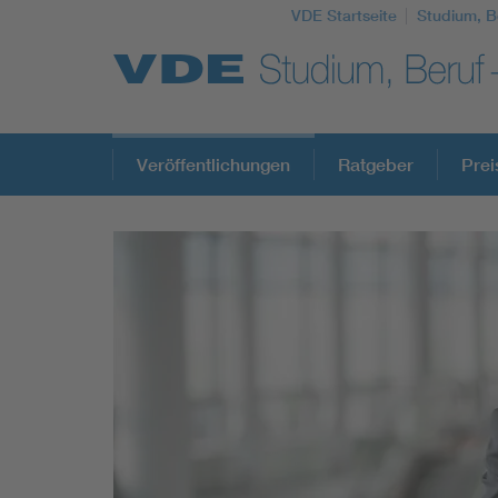
VDE Startseite
Studium, B
Top Themen
Veröffentlichungen
Ratgeber
Prei
Fokusthemen
Energy
AI & Digital Trust
Health