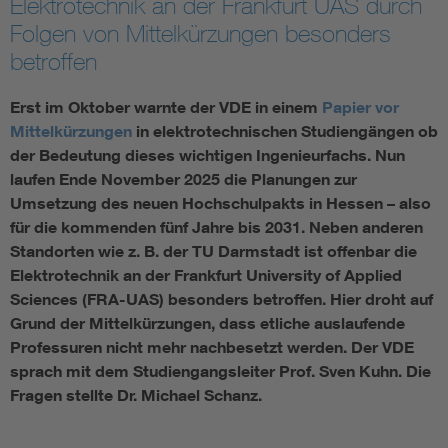
Elektrotechnik an der Frankfurt UAS durch
Folgen von Mittelkürzungen besonders
Assisted Living
Bui
betroffen
Electromobility
Inf
Erst im Oktober warnte der VDE in einem
Papier vor
Mittelkürzungen
in elektrotechnischen Studiengängen ob
Energy efficiency
Edu
der Bedeutung dieses wichtigen Ingenieurfachs. Nun
laufen Ende November 2025 die Planungen zur
Umsetzung des neuen Hochschulpakts in Hessen – also
Energy storage
Ren
für die kommenden fünf Jahre bis 2031. Neben anderen
Standorten wie z. B. der TU Darmstadt ist offenbar die
Functional safety
Env
Elektrotechnik an der Frankfurt University of Applied
Sciences (FRA-UAS) besonders betroffen. Hier droht auf
Grund der Mittelkürzungen, dass etliche auslaufende
Professuren nicht mehr nachbesetzt werden. Der VDE
sprach mit dem Studiengangsleiter Prof. Sven Kuhn. Die
Fragen stellte Dr. Michael Schanz.