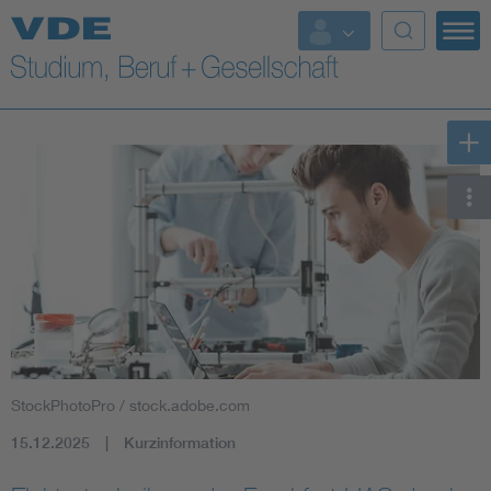
Top Themen
Fokusthemen
Energy
AI & Digital Trust
Health
Mobility
StockPhotoPro / stock.adobe.com
Standards
15.12.2025
Kurzinformation
Weitere Themen