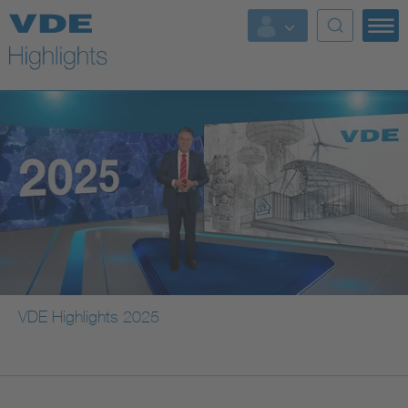
Top Themen
Fokusthemen
Energy
AI & Digital Trust
Health
Mobility
VDE Highlights 2025
Standards
Weitere Themen