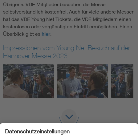
Übrigens: VDE Mitglieder besuchen die Messe
selbstverständlich kostenfrei. Auch für viele andere Messen
hat das VDE Young Net Tickets, die VDE Mitgliedern einen
kostenlosen oder vergünstigten Eintritt ermöglichen. Einen
Überblick gibt es
hier
.
Impressionen vom Young Net Besuch auf der
Hannover Messe 2023