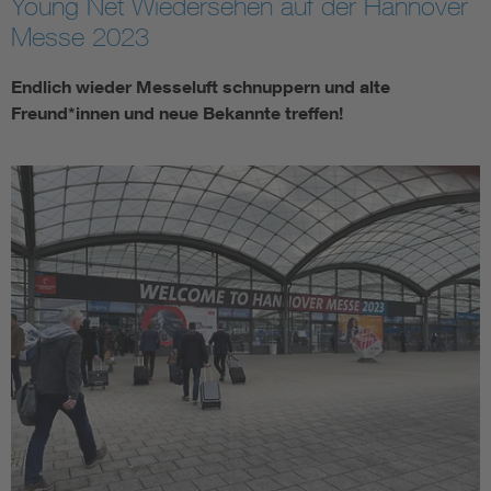
Young Net Wiedersehen auf der Hannover
Messe 2023
Assisted Living
Bui
Endlich wieder Messeluft schnuppern und alte
Electromobility
Inf
Freund*innen und neue Bekannte treffen!
Energy efficiency
Edu
Energy storage
Ren
Functional safety
Env