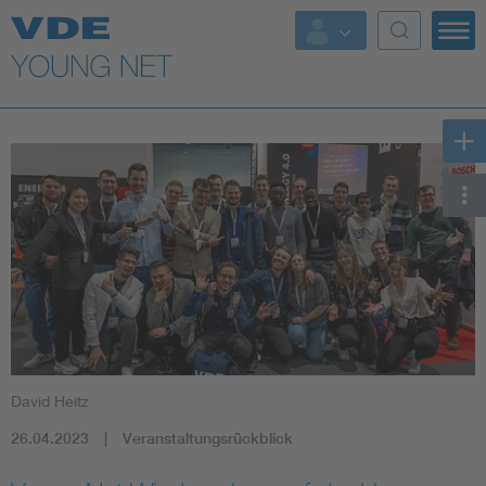
Top Themen
Fokusthemen
Energy
AI & Digital Trust
Health
Mobility
David Heitz
Standards
26.04.2023
Veranstaltungsrückblick
Weitere Themen