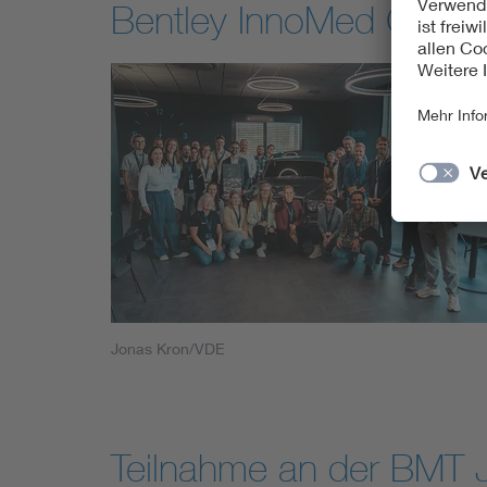
Bentley InnoMed GmbH: 
Jonas Kron/VDE
Teilnahme an der BMT 