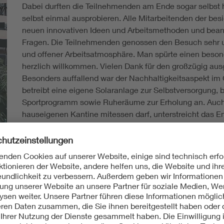
Dabei durften die Teilnehmenden am Ende sogar selbst 
selbst einmal ausprobieren. Alle Mitarbeitenden der bes
neuen innovativen Ideen und Arbeitsmethoden und beant
Fragen. Die Teilnehmenden genossen den Besuch sehr u
und offener Arbeitsatmosphäre. Man spürte einen beson
herzlich willkommen. Vielen Dank für den großzügig ausg
Besonders auffallend war der Nachhaltigkeitsaspekt i
betreibt eine eigene Solaranlage zur Selbstversorgung, 
Sportprogramm sowie Ruheräume zur Erholung an. Auch d
hauseigenen Kantine mitessen darf, unterstreicht das E
soziales Miteinander.