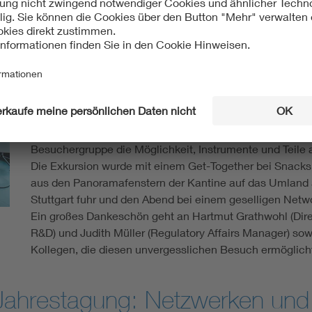
Einblicke in kardiovaskuläre M
Am Nachmittag ging es weiter zur Firma Bentley InnoM
Medizingeräten, die sich auf kardiovaskuläre Produkte, 
Lösungen, spezialisiert haben. Hier konnten die Teilne
die technischen Innovationen des Unternehmens kennen
verschiedenen relevanten Abteilungen eines Medizintec
Research & Development, Prozessentwicklung und Qual
Besuchergruppe die Möglichkeit, Instrumente und Teile a
Die Exkursion wurde mit einem Get-Together bei Snack
aus den Panoramafenstern der Kantine auf das Umland 
Stuttgart fuhr und den Abend bei einem geselligen Netw
Ein großes Dankeschön geht an Hartmut Grathwohl (Dire
R&D) und Judith Müller (Regulatory Affairs Manager) sow
Kollegen, die diesen unvergesslichen Besuch ermöglich
Jahrestagung: Netzwerken und 