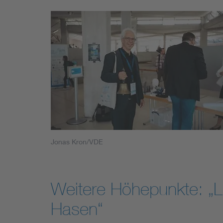
Jonas Kron/VDE
Weitere Höhepunkte: „Lu
Hasen“