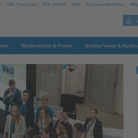
e
VDE Young Net
VDE Institut
DKE
Fachgesellschaften
Mit
rke
Wettbewerbe & Preise
Schüler*innen & Azubis
Weitere Themen
Assisted Living
Electromobility
Energy efficiency