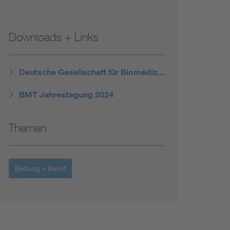
Renewable energies
Downloads + Links
Environmental Protection
Deutsche Gesellschaft für Biomedizinische Technik im VDE
BMT Jahrestagung 2024
Themen
Bildung + Beruf