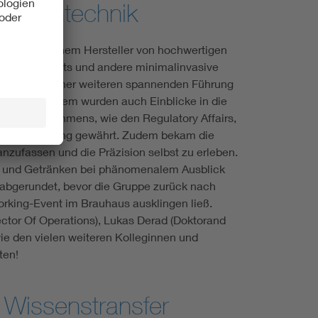
edizintechnik
ed GmbH, einem Hersteller von hochwertigen
wie z. B. Stents und andere minimalinvasive
hmenden in einer weiteren spannenden Führung
lernen. Zudem wurden auch Einblicke in die
hnikunternehmens, wie den Regulatory Affairs,
itätssicherung gewährt. Zudem bekam die
nzufassen und die Präzision selbst zu erleben.
s und Getränken bei phänomenalem Ausblick
abgerundet, bevor die Gruppe zurück nach
orking-Event im Brauhaus ausklingen ließ.
ctor Of Operations), Lukas Derad (Doktorand
ie den vielen weiteren Kolleginnen und
ten!
Wissenstransfer