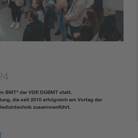
Energy storage
Functional safety
24
um BMT" der VDE DGBMT statt.
tung, die seit 2010 erfolgreich am Vortag der
Medizintechnik zusammenführt.
g