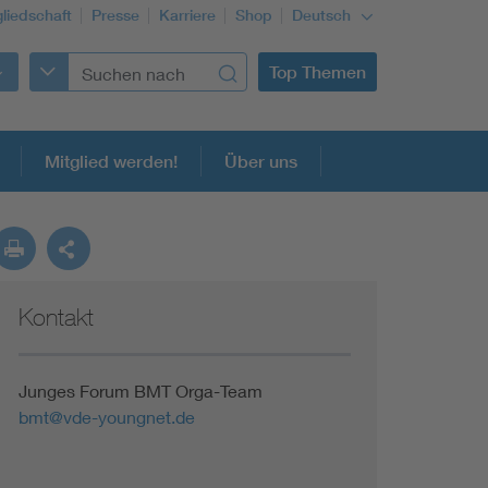
gliedschaft
Presse
Karriere
Shop
Deutsch
Top Themen
Mitglied werden!
Über uns
Kontakt
Building Services Engineering
Information and communications technology ICT
Junges Forum BMT Orga-Team
bmt@vde-youngnet.de
Education + profession