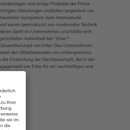
handanlegen und einige Produkte der Firma
ichtigten Abteilungen erzählten begeistert von
worteten kompetent viele interessierte
nd waren beeindruckt von modernster Technik
deren Spirit im Unternehmen und fühlte sich
erichteten Aufenthalt bei "Erbe"!
m Gesamtkonzept von Erbe: Das Unternehmen
bietet den Mitarbeitenden ein umfangreiches
ie Einbindung der Nachbarschaft, die in der
ngagement von Erbe für ein nachhaltiges und