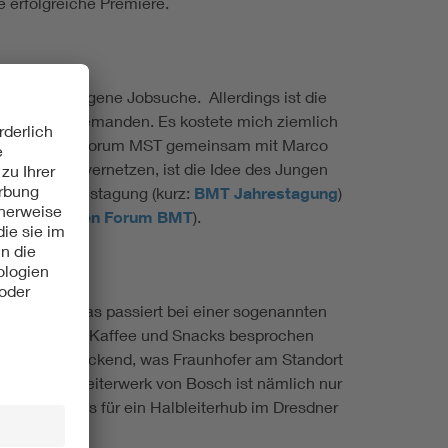
 erfolgreiche Premiere.
. für die eigene Jobsuche. Allerdings ist die
annte ich niemanden. Es kostete mich ziemlich
er das Junge Forum MST gemeinsam mit Marco
 vorab zu vernetzen, ist die Idee des Jungen
ischen Jahrestagung (kurz:
BMT Jahrestagung
)
ck des Jungen Forum BMT
).
er IPMS, was passiert bei einer sogenannten
ormittags bei Kaffee und Snacks besprochen
aum: beeindruckend, was Fraunhofer am Standort
h. Das Halbleiterwerk von Bosch ist nämlich nur
u sehen, was für ein Halbleiterhub im Dresdner