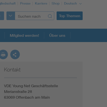
gliedschaft
Presse
Karriere
Shop
Deutsch
Top Themen
Mitglied werden!
Über uns
Kontakt
Building Services Engineering
Information and communications technology ICT
VDE Young Net Geschäftsstelle
Merianstraße 28
63069 Offenbach am Main
Education + profession