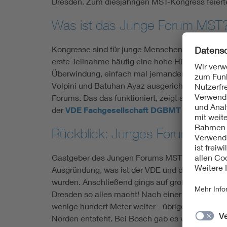
Dresden. Zum diesjährigen MST-Kongress feier
Was ist das Junge Forum MST
Kongresse sind für junge Menschen wichtige Info
erste Teilnahme häufig eine hohe Hürde. "Als 
Überwindung, einfach mal jemanden beim Kongr
Volpini und Batuhan Ayaz ausgerichtet hat. Jun
Forums. Das das funktioniert, zeigt schon sei
der
VDE Fachgesellschaft DGBMT
schon seit J
Rückblick: Junges Forum MST
Gastgeber des Jungen Forums MST 2023 war das 
Ausgründung, was ist der VDE und die GMM - das
wurden. Anschließend gings auf große Tour: du
Dresden so alles macht! Nach einer Stärkung am
wenige hundert Meter weiter - übrigens ebenso 
Norden entsteht. Bei Bosch gab es wiederum eine 