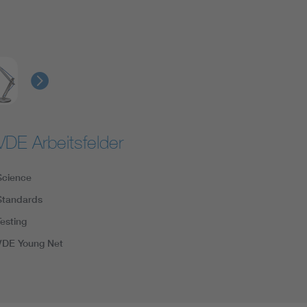
VDE Arbeitsfelder
Science
Standards
Testing
VDE Young Net