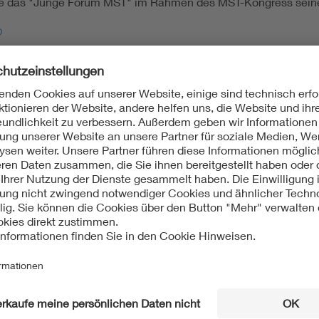
te das "Junge Forum MST" im Rahmen des MST-Kongress seine
?
rmationsquellen und eine tolle Möglichkeit zum Networking, z.B
ich das erste mal an einem VDE Kongress teilgenommen habe, k
ess anzusprechen und zu smalltalken", sagt Sören Köble, d
ge Menschen, die erstmals an einem Kongress teilnehmen schon
t Jahren das "Junge Forum BMT", das im Rahmen der Biomedizin
ahren erfolgreich durchgeführt wird (hier geht es zum
Rückbli
 2023
Fraunhofer Institut IPMS in Dresden. Was macht das Fraunhof
 alles waren Fragen, die in der einführenden Veranstaltung v
rch unterschiedliche Labore, den Showroom bis hin zum Reinr
 Mittag ging es weiter zum nächsten Stop: einer Tour bei Bosc
wie Infineon und das geplante Werk von TSMC. Beindruckend z
Tour, diesmal allerdings virtuell.