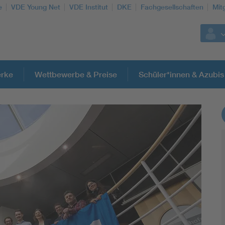
e
VDE Young Net
VDE Institut
DKE
Fachgesellschaften
Mit
rke
Wettbewerbe & Preise
Schüler*innen & Azubis
Weitere Themen
Assisted Living
Electromobility
Energy efficiency