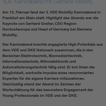
VDE Kaminabend mit Siemens Mobility
Assisted Living
Bui
Am 12. Februar fand der 3. VDE Mobility Kaminabend in
Frankfurt am Main statt. Highlight des Abends war die
Electromobility
Inf
Keynote von Gerhard Greiter, CEO Region
Nordosteuropa und Head of Germany bei Siemens
Mobility.
Energy efficiency
Edu
Der Kaminabend brachte engagierte High Potentials aus
Energy storage
Ren
dem VDE und DKE Netzwerk zusammen, die in den
Bereichen Elektrotechnik, Biomedizintechnik,
Informationstechnik, Mikroelektronik und
Functional safety
Env
Automatisierungstechnik tätig sind. Er bot ihnen die
Möglichkeit, wertvolle Impulse eines renommierten
Experten für die eigene Karriere mitzunehmen.
Gleichzeitig stand der Abend im Zeichen der
Wertschätzung für das besondere Engagement der
Young Professionals im VDE und der DKE.