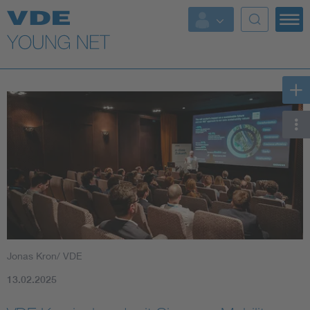
Top Themen
Fokusthemen
Energy
AI & Digital Trust
Health
Mobility
Jonas Kron/ VDE
Standards
13.02.2025
Weitere Themen