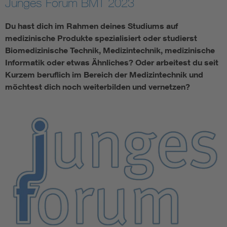
Junges Forum BMT 2023
Assisted Living
Bui
Du hast dich im Rahmen deines Studiums auf
medizinische Produkte spezialisiert oder studierst
Electromobility
Inf
Biomedizinische Technik, Medizintechnik, medizinische
Informatik oder etwas Ähnliches? Oder arbeitest du seit
Kurzem beruflich im Bereich der Medizintechnik und
Energy efficiency
Edu
möchtest dich noch weiterbilden und vernetzen?
Energy storage
Ren
Functional safety
Env